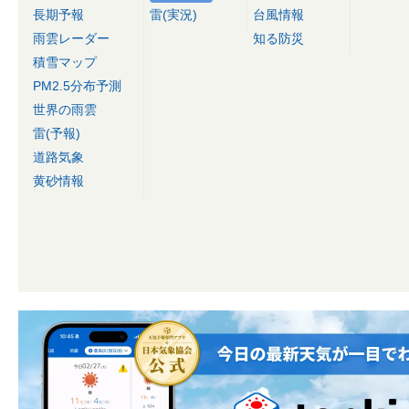
長期予報
雷(実況)
台風情報
雨雲レーダー
知る防災
積雪マップ
PM2.5分布予測
世界の雨雲
雷(予報)
道路気象
黄砂情報