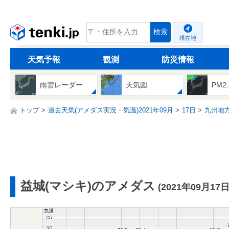
tenki.jp
検索
現在地
天気予報
観測
防災情報
雨雲レーダー
天気図
PM2
トップ
過去天気(アメダス実況・気温)2021年09月
17日
九州地
益城(マシキ)のアメダス
(2021年09月17日