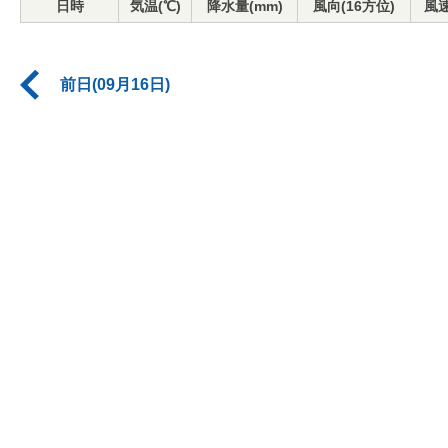
日時
気温(℃)
降水量(mm)
風向(16方位)
風速
前日(09月16日)