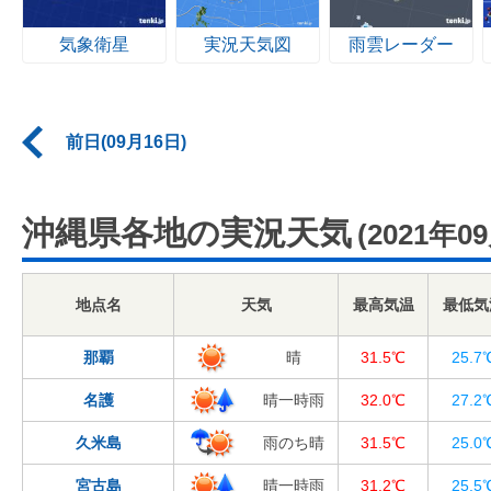
気象衛星
実況天気図
雨雲レーダー
前日(09月16日)
沖縄県各地の実況天気
(2021年0
地点名
天気
最高気温
最低気
那覇
晴
31.5℃
25.7
名護
晴一時雨
32.0℃
27.2
久米島
雨のち晴
31.5℃
25.0
宮古島
晴一時雨
31.2℃
25.5