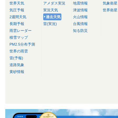
世界天気
アメダス実況
地震情報
気象衛星
気圧予報
実況天気
津波情報
世界衛星
2週間天気
過去天気
火山情報
長期予報
雷(実況)
台風情報
雨雲レーダー
知る防災
積雪マップ
PM2.5分布予測
世界の雨雲
雷(予報)
道路気象
黄砂情報