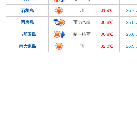
石垣島
晴
31.9℃
26.7
西表島
雨のち晴
30.8℃
25.8
与那国島
晴一時雨
30.8℃
25.6
南大東島
晴
32.8℃
26.9