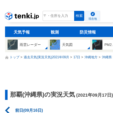
tenki.jp
検索
現在地
天気予報
観測
防災情報
雨雲レーダー
天気図
PM2
トップ
過去天気(実況天気)2021年09月
17日
沖縄地方
沖縄県
那覇(沖縄県)の実況天気
(2021年09月17日)
前日(09月16日)