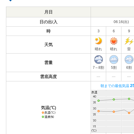
月日
日の出/入
06:16(出)
時
3
6
9
天気
晴れ
晴れ
雷
雲量
7～8割
5割
6割
雲底高度
---
---
---
2
朝までの最低気温
気温(℃)