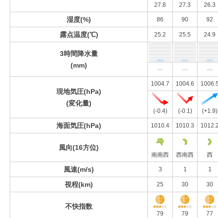
27.8
27.3
26.3
湿度(%)
86
90
92
露点温度(℃)
25.2
25.5
24.9
3時間降水量
(mm)
---
---
---
1004.7
1004.6
1006.
現地気圧(hPa)
(変化量)
(-0.4)
(-0.1)
(+1.9)
海面気圧(hPa)
1010.4
1010.3
1012.
風向(16方位)
南南西
西南西
西
風速(m/s)
3
1
1
視程(km)
25
30
30
不快指数
79
79
77