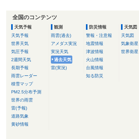
全国のコンテンツ
天気予報
観測
防災情報
天気図
天気予報
雨雲(過去)
警報・注意報
天気図
世界天気
アメダス実況
地震情報
気象衛星
気圧予報
実況天気
津波情報
世界衛星
2週間天気
過去天気
火山情報
長期予報
雷(実況)
台風情報
雨雲レーダー
知る防災
積雪マップ
PM2.5分布予測
世界の雨雲
雷(予報)
道路気象
黄砂情報