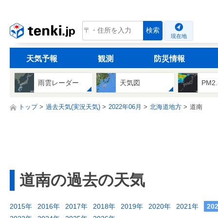
tenki.jp
検索
現在地
天気予報
観測
防災情報
雨雲レーダー
天気図
PM2
トップ
過去天気(実況天気)
2022年06月
北海道地方
道南
道南の過去の天気
2015年
2016年
2017年
2018年
2019年
2020年
2021年
20