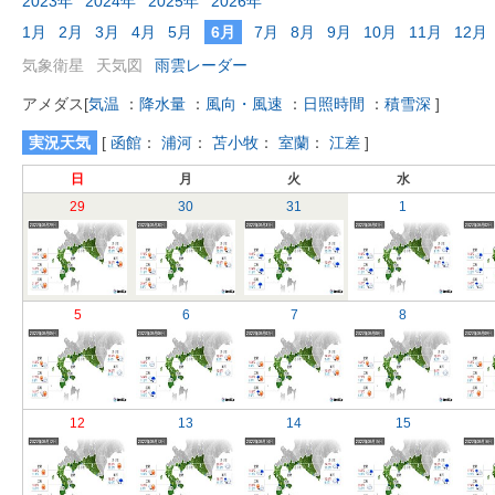
2023年
2024年
2025年
2026年
1月
2月
3月
4月
5月
6月
7月
8月
9月
10月
11月
12月
気象衛星
天気図
雨雲レーダー
アメダス
[
気温
：
降水量
：
風向・風速
：
日照時間
：
積雪深
]
実況天気
[
函館
：
浦河
：
苫小牧
：
室蘭
：
江差
]
日
月
火
水
29
30
31
1
5
6
7
8
12
13
14
15