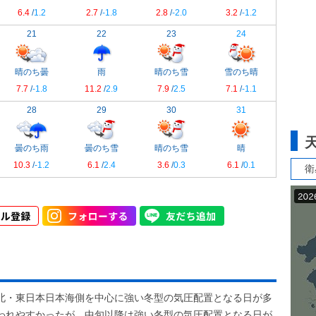
6.4
/
1.2
2.7
/
-1.8
2.8
/
-2.0
3.2
/
-1.2
21
22
23
24
晴のち曇
雨
晴のち雪
雪のち晴
7.7
/
-1.8
11.2
/
2.9
7.9
/
2.5
7.1
/
-1.1
28
29
30
31
曇のち雨
曇のち雪
晴のち雪
晴
10.3
/
-1.2
6.1
/
2.4
3.6
/
0.3
6.1
/
0.1
衛
北・東日本日本海側を中心に強い冬型の気圧配置となる日が多
われやすかったが、中旬以降は強い冬型の気圧配置となる日が