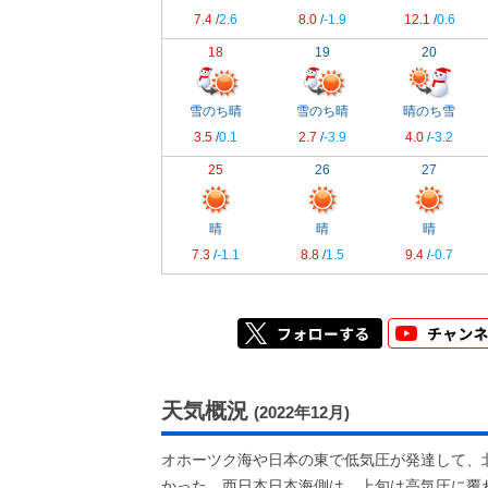
7.4
/
2.6
8.0
/
-1.9
12.1
/
0.6
18
19
20
雪のち晴
雪のち晴
晴のち雪
3.5
/
0.1
2.7
/
-3.9
4.0
/
-3.2
25
26
27
晴
晴
晴
7.3
/
-1.1
8.8
/
1.5
9.4
/
-0.7
天気概況
(2022年12月)
オホーツク海や日本の東で低気圧が発達して、
かった。西日本日本海側は、上旬は高気圧に覆