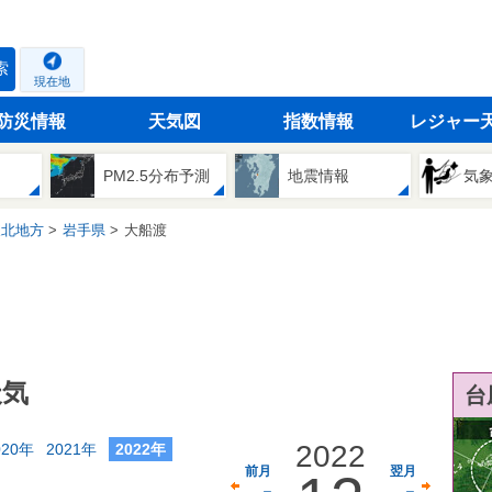
索
現在地
防災情報
天気図
指数情報
レジャー
PM2.5分布予測
地震情報
気
東北地方
岩手県
大船渡
天気
台
2022
020年
2021年
2022年
前月
翌月