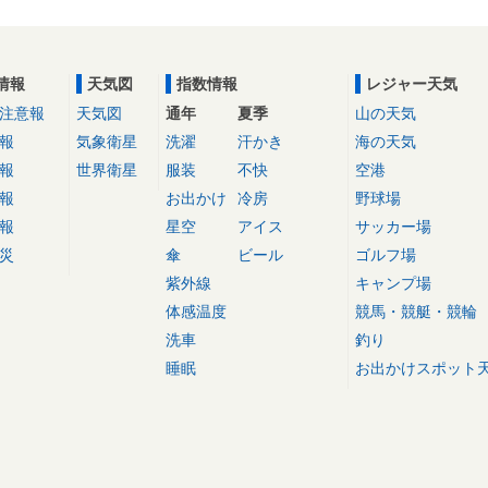
情報
天気図
指数情報
レジャー天気
注意報
天気図
通年
夏季
山の天気
報
気象衛星
洗濯
汗かき
海の天気
報
世界衛星
服装
不快
空港
報
お出かけ
冷房
野球場
報
星空
アイス
サッカー場
災
傘
ビール
ゴルフ場
紫外線
キャンプ場
体感温度
競馬・競艇・競輪
洗車
釣り
睡眠
お出かけスポット