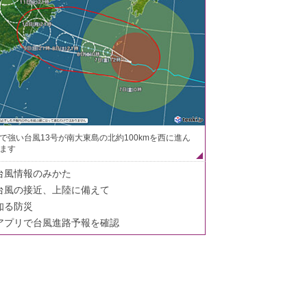
で強い台風13号が南大東島の北約100kmを西に進ん
ます
台風情報のみかた
台風の接近、上陸に備えて
知る防災
アプリで台風進路予報を確認