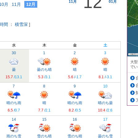
12
11月
01月
10月
11月
12月
時間
：
積雪深
]
水
木
金
土
30
1
2
3
大型
でい
曇
曇のち晴
晴
晴
15.7
/
13.1
5.3
/
3.1
5.6
/
-1.7
8.1
/
-3.1
7
8
9
10
晴のち雨
晴
晴のち雨
晴のち曇
6.5
/
0.7
7.7
/
2.1
8.2
/
0.5
10.4
/
2.6
14
15
16
17
雨のち雪
雪のち晴
雪のち晴
曇のち雪