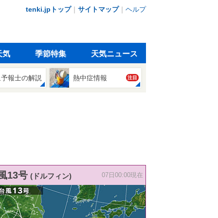
tenki.jpトップ
｜
サイトマップ
｜
ヘルプ
天気
季節特集
天気ニュース
象予報士の解説
熱中症情報
注目
風13号
(ドルフィン)
07日00:00現在