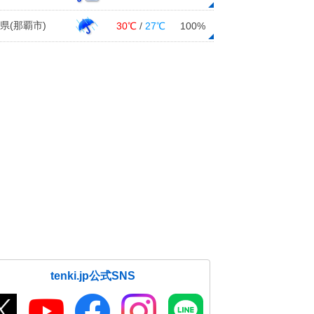
県(那覇市)
30℃
/
27℃
100%
tenki.jp公式SNS