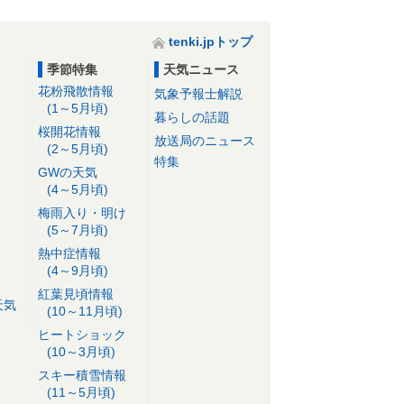
tenki.jpトップ
季節特集
天気ニュース
花粉飛散情報
気象予報士解説
(1～5月頃)
暮らしの話題
桜開花情報
放送局のニュース
(2～5月頃)
特集
GWの天気
(4～5月頃)
梅雨入り・明け
(5～7月頃)
熱中症情報
(4～9月頃)
紅葉見頃情報
天気
(10～11月頃)
ヒートショック
(10～3月頃)
スキー積雪情報
(11～5月頃)