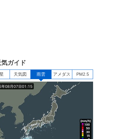
天気ガイド
星
天気図
雨雲
アメダス
PM2.5