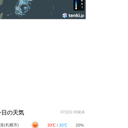
今日の天気
07日01:00発表
道(札幌市)
33℃
/
20℃
20%