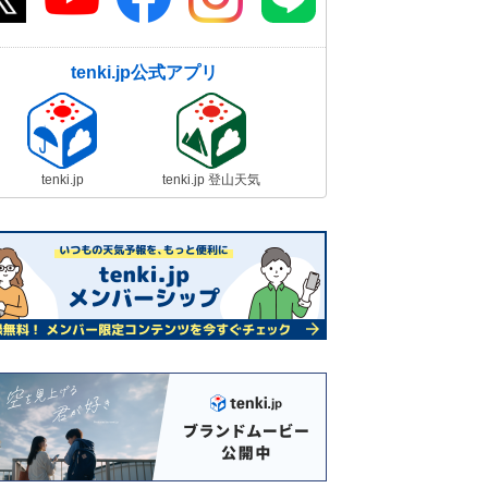
tenki.jp公式アプリ
tenki.jp
tenki.jp 登山天気