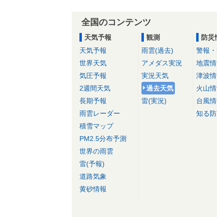
全国のコンテンツ
天気予報
観測
防災
天気予報
雨雲(過去)
警報・
世界天気
アメダス実況
地震情
気圧予報
実況天気
津波情
2週間天気
過去天気
火山情
長期予報
雷(実況)
台風情
雨雲レーダー
知る防
積雪マップ
PM2.5分布予測
世界の雨雲
雷(予報)
道路気象
黄砂情報