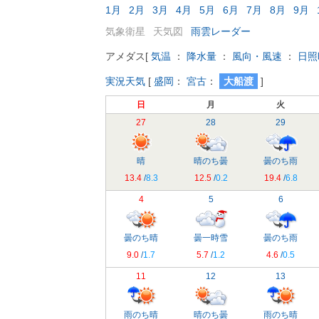
1月
2月
3月
4月
5月
6月
7月
8月
9月
気象衛星
天気図
雨雲レーダー
アメダス
[
気温
：
降水量
：
風向・風速
：
日照
実況天気
[
盛岡
：
宮古
：
大船渡
]
日
月
火
27
28
29
晴
晴のち曇
曇のち雨
13.4
/
8.3
12.5
/
0.2
19.4
/
6.8
4
5
6
曇のち晴
曇一時雪
曇のち雨
9.0
/
1.7
5.7
/
1.2
4.6
/
0.5
11
12
13
雨のち晴
晴のち曇
雨のち晴