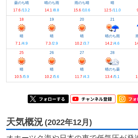
曇のち晴
晴のち雨
雨のち晴
晴
17.6
/
13.2
14.1
/
8.8
15.6
/
10.6
12.5
/
11.0
18
19
20
21
晴
晴
晴
晴のち雨
7.1
/
4.9
7.3
/
2.9
10.2
/
3.7
14.2
/
4.6
1
25
26
27
28
晴
晴
晴
晴のち曇
10.5
/
5.9
10.2
/
5.6
11.7
/
4.3
13.4
/
5.1
1
天気概況
(2022年12月)
オホーツク海や日本の東で低気圧が発