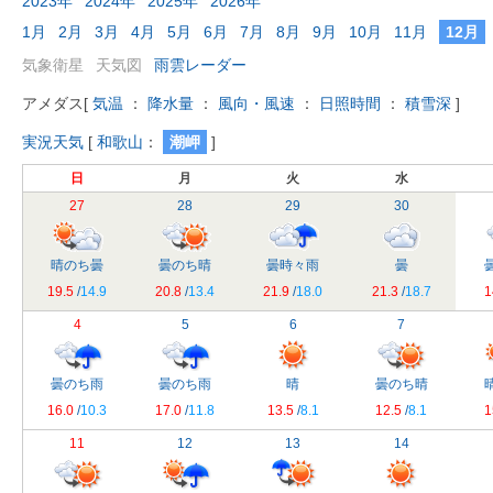
2023年
2024年
2025年
2026年
1月
2月
3月
4月
5月
6月
7月
8月
9月
10月
11月
12月
気象衛星
天気図
雨雲レーダー
アメダス
[
気温
：
降水量
：
風向・風速
：
日照時間
：
積雪深
]
実況天気
[
和歌山
：
潮岬
]
日
月
火
水
27
28
29
30
晴のち曇
曇のち晴
曇時々雨
曇
19.5
/
14.9
20.8
/
13.4
21.9
/
18.0
21.3
/
18.7
1
4
5
6
7
曇のち雨
曇のち雨
晴
曇のち晴
16.0
/
10.3
17.0
/
11.8
13.5
/
8.1
12.5
/
8.1
1
11
12
13
14