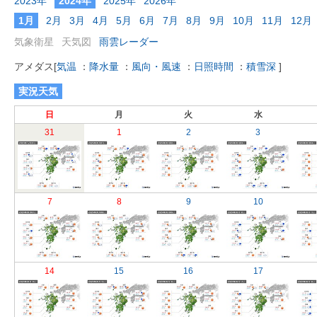
2023年
2024年
2025年
2026年
1月
2月
3月
4月
5月
6月
7月
8月
9月
10月
11月
12月
気象衛星
天気図
雨雲レーダー
アメダス
[
気温
：
降水量
：
風向・風速
：
日照時間
：
積雪深
]
実況天気
日
月
火
水
31
1
2
3
7
8
9
10
14
15
16
17