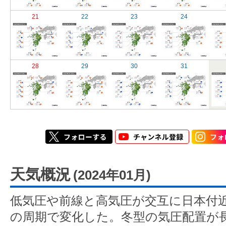
21
22
23
24
28
29
30
31
天気概況
(2024年01月)
低気圧や前線と高気圧が交互に日本付
の周期で変化した。冬型の気圧配置が