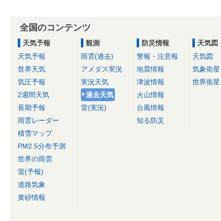
全国のコンテンツ
天気予報
観測
防災情報
天気図
天気予報
雨雲(過去)
警報・注意報
天気図
世界天気
アメダス実況
地震情報
気象衛星
気圧予報
実況天気
津波情報
世界衛星
2週間天気
過去天気
火山情報
長期予報
雷(実況)
台風情報
雨雲レーダー
知る防災
積雪マップ
PM2.5分布予測
世界の雨雲
雷(予報)
道路気象
黄砂情報