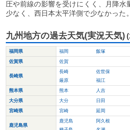
圧や前線の影響を受けにくく、月降水
少なく、西日本太平洋側で少なかった
九州地方の過去天気(実況天気)
福岡県
福岡
飯塚
佐賀県
佐賀
長崎
佐世保
長崎県
厳原
福江
熊本県
熊本
人吉
大分県
大分
日田
宮崎県
宮崎
延岡
鹿児島
阿久根
鹿児島県
種子島
名瀬