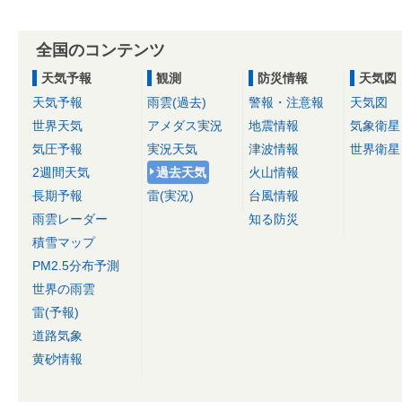
全国のコンテンツ
天気予報
観測
防災情報
天気図
天気予報
雨雲(過去)
警報・注意報
天気図
世界天気
アメダス実況
地震情報
気象衛星
気圧予報
実況天気
津波情報
世界衛星
2週間天気
過去天気
火山情報
長期予報
雷(実況)
台風情報
雨雲レーダー
知る防災
積雪マップ
PM2.5分布予測
世界の雨雲
雷(予報)
道路気象
黄砂情報