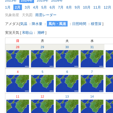
2023年
2024年
2025年
2026年
1月
2月
3月
4月
5月
6月
7月
8月
9月
10月
11月
12月
気象衛星
天気図
雨雲レーダー
アメダス
[
気温
：
降水量
：
風向・風速
：
日照時間
：
積雪深
]
実況天気
[
和歌山
：
潮岬
]
日
月
火
水
28
29
30
31
4
5
6
7
11
12
13
14