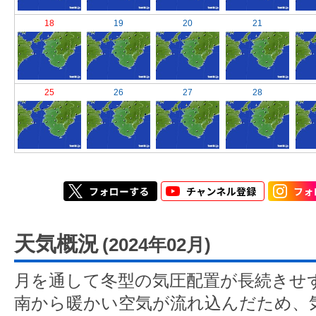
18
19
20
21
25
26
27
28
天気概況
(2024年02月)
月を通して冬型の気圧配置が長続きせ
南から暖かい空気が流れ込んだため、