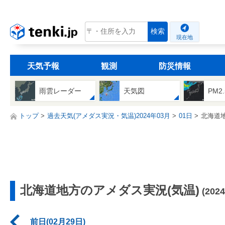
tenki.jp
検索
現在地
天気予報
観測
防災情報
雨雲レーダー
天気図
PM2
トップ
過去天気(アメダス実況・気温)2024年03月
01日
北海道
北海道地方のアメダス実況(気温)
(202
前日(02月29日)