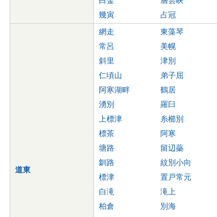
白金
層雲峡
幾寅
占冠
網走
東藻琴
常呂
美幌
斜里
津別
仁頃山
弟子屈
阿寒湖畔
鶴居
湧別
羅臼
上標津
糸櫛別
標茶
阿寒
塘路
留辺蘂
釧路
紋別小向
道東
標津
置戸常元
白滝
滝上
柏倉
別海