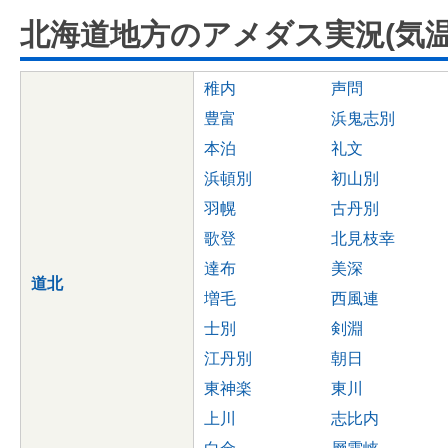
北海道地方のアメダス実況(気温
稚内
声問
豊富
浜鬼志別
本泊
礼文
浜頓別
初山別
羽幌
古丹別
歌登
北見枝幸
達布
美深
道北
増毛
西風連
士別
剣淵
江丹別
朝日
東神楽
東川
上川
志比内