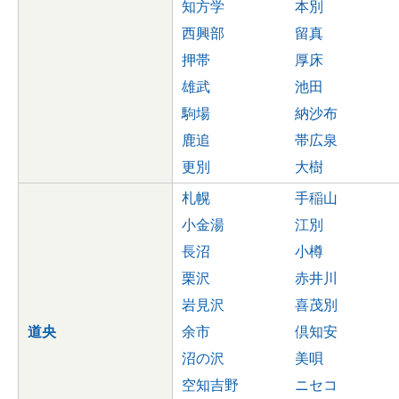
知方学
本別
西興部
留真
押帯
厚床
雄武
池田
駒場
納沙布
鹿追
帯広泉
更別
大樹
札幌
手稲山
小金湯
江別
長沼
小樽
栗沢
赤井川
岩見沢
喜茂別
道央
余市
倶知安
沼の沢
美唄
空知吉野
ニセコ