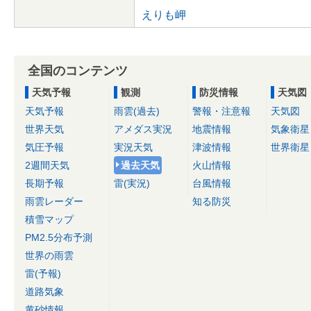
えりも岬
全国のコンテンツ
天気予報
観測
防災情報
天気図
天気予報
雨雲(過去)
警報・注意報
天気図
世界天気
アメダス実況
地震情報
気象衛星
気圧予報
実況天気
津波情報
世界衛星
2週間天気
過去天気
火山情報
長期予報
雷(実況)
台風情報
雨雲レーダー
知る防災
積雪マップ
PM2.5分布予測
世界の雨雲
雷(予報)
道路気象
黄砂情報