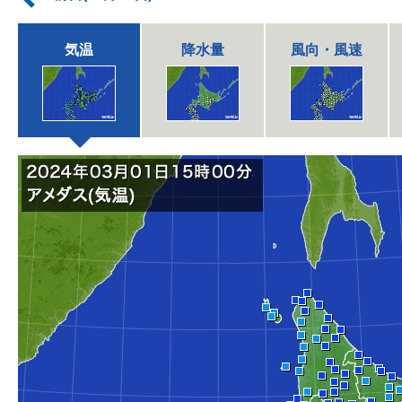
気温
降水量
風向・風速