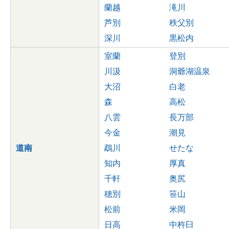
蘭越
滝川
芦別
秩父別
深川
黒松内
室蘭
登別
川汲
洞爺湖温泉
大沼
白老
森
高松
八雲
長万部
今金
潮見
道南
鵡川
せたな
知内
厚真
千軒
奥尻
穂別
笹山
松前
米岡
日高
中杵臼