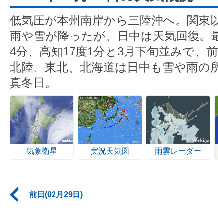
低気圧が本州南岸から三陸沖へ。関東
雨や雪が降ったが、日中は天気回復。最
4分、高知17度1分と3月下旬並みで、
北陸、東北、北海道は日中も雪や雨の
真冬日。
気象衛星
実況天気図
雨雲レーダー
前日(02月29日)