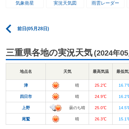
気象衛星
実況天気図
雨雲レーダー
前日(05月28日)
三重県各地の実況天気
(2024年0
地点名
天気
最高気温
最低気
津
晴
25.2℃
16.7
四日市
晴
24.9℃
16.2
上野
曇のち晴
25.0℃
14.5
尾鷲
晴
26.3℃
15.1