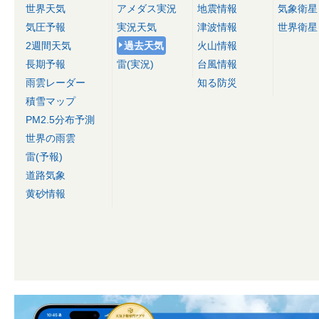
世界天気
アメダス実況
地震情報
気象衛星
気圧予報
実況天気
津波情報
世界衛星
2週間天気
過去天気
火山情報
長期予報
雷(実況)
台風情報
雨雲レーダー
知る防災
積雪マップ
PM2.5分布予測
世界の雨雲
雷(予報)
道路気象
黄砂情報