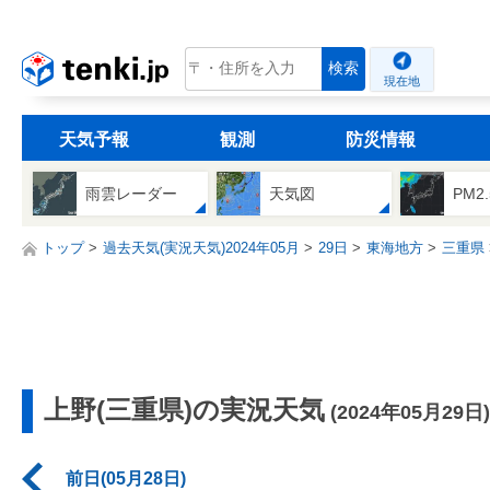
tenki.jp
検索
現在地
天気予報
観測
防災情報
雨雲レーダー
天気図
PM2
トップ
過去天気(実況天気)2024年05月
29日
東海地方
三重県
上野(三重県)の実況天気
(2024年05月29日)
前日(05月28日)