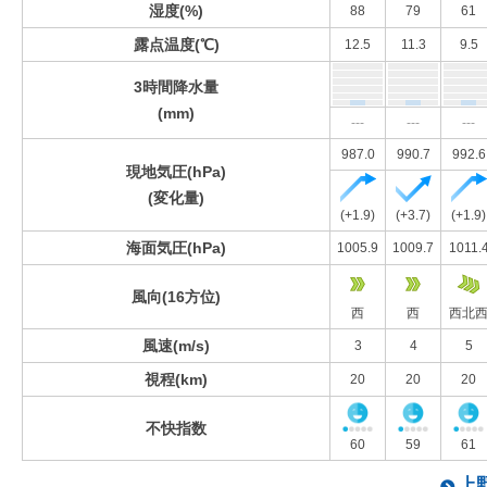
湿度(%)
88
79
61
露点温度(℃)
12.5
11.3
9.5
3時間降水量
(mm)
---
---
---
987.0
990.7
992.6
現地気圧(hPa)
(変化量)
(+1.9)
(+3.7)
(+1.9)
海面気圧(hPa)
1005.9
1009.7
1011.
風向(16方位)
西
西
西北
風速(m/s)
3
4
5
視程(km)
20
20
20
不快指数
60
59
61
上野