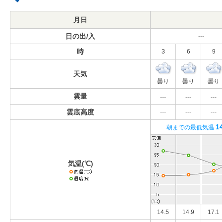
月日
日の出/入
---
時
3
6
9
天気
曇り
曇り
曇り
雲量
---
---
---
雲底高度
---
---
---
1
朝までの最低気温
気温(℃)
14.5
14.9
17.1