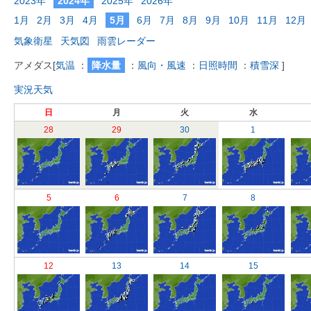
2023年
2024年
2025年
2026年
1月
2月
3月
4月
5月
6月
7月
8月
9月
10月
11月
12月
気象衛星
天気図
雨雲レーダー
アメダス
[
気温
：
降水量
：
風向・風速
：
日照時間
：
積雪深
]
実況天気
日
月
火
水
28
29
30
1
5
6
7
8
12
13
14
15