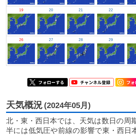
19
20
21
22
26
27
28
29
天気概況
(2024年05月)
北・東・西日本では、天気は数日の周
半には低気圧や前線の影響で東・西日