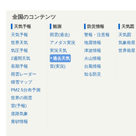
全国のコンテンツ
天気予報
観測
防災情報
天気図
天気予報
雨雲(過去)
警報・注意報
天気図
世界天気
アメダス実況
地震情報
気象衛星
気圧予報
実況天気
津波情報
世界衛星
2週間天気
過去天気
火山情報
長期予報
雷(実況)
台風情報
雨雲レーダー
知る防災
積雪マップ
PM2.5分布予測
世界の雨雲
雷(予報)
道路気象
黄砂情報