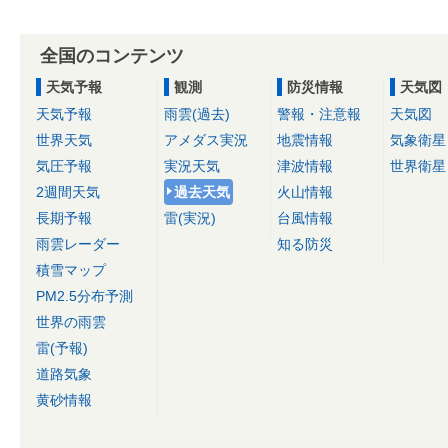
全国のコンテンツ
天気予報
観測
防災情報
天気図
天気予報
雨雲(過去)
警報・注意報
天気図
世界天気
アメダス実況
地震情報
気象衛星
気圧予報
実況天気
津波情報
世界衛星
2週間天気
過去天気
火山情報
長期予報
雷(実況)
台風情報
雨雲レーダー
知る防災
積雪マップ
PM2.5分布予測
世界の雨雲
雷(予報)
道路気象
黄砂情報