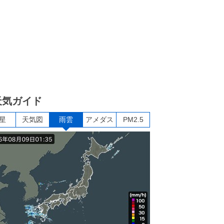
天気ガイド
星
天気図
雨雲
アメダス
PM2.5