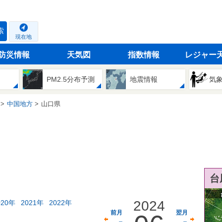
索
現在地
防災情報
天気図
指数情報
レジャー
PM2.5分布予測
地震情報
気
中国地方
山口県
台
2024
020年
2021年
2022年
前月
翌月