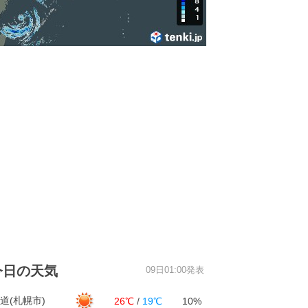
今日の天気
09日01:00発表
道(札幌市)
26℃
/
19℃
10%