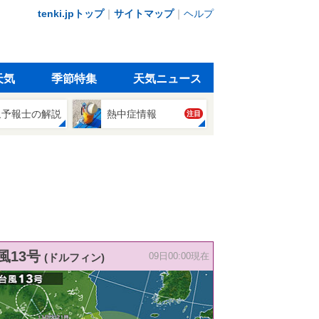
tenki.jpトップ
｜
サイトマップ
｜
ヘルプ
天気
季節特集
天気ニュース
象予報士の解説
熱中症情報
注目
風13号
(ドルフィン)
09日00:00現在