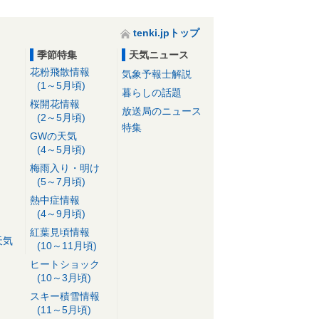
tenki.jpトップ
季節特集
天気ニュース
花粉飛散情報
気象予報士解説
(1～5月頃)
暮らしの話題
桜開花情報
放送局のニュース
(2～5月頃)
特集
GWの天気
(4～5月頃)
梅雨入り・明け
(5～7月頃)
熱中症情報
(4～9月頃)
紅葉見頃情報
天気
(10～11月頃)
ヒートショック
(10～3月頃)
スキー積雪情報
(11～5月頃)