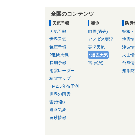
全国のコンテンツ
天気予報
観測
防災
天気予報
雨雲(過去)
警報・
世界天気
アメダス実況
地震情
気圧予報
実況天気
津波情
2週間天気
過去天気
火山情
長期予報
雷(実況)
台風情
雨雲レーダー
知る防
積雪マップ
PM2.5分布予測
世界の雨雲
雷(予報)
道路気象
黄砂情報