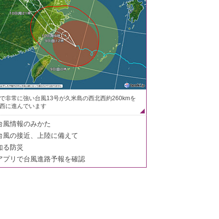
で非常に強い台風13号が久米島の西北西約260kmを
西に進んでいます
台風情報のみかた
台風の接近、上陸に備えて
知る防災
アプリで台風進路予報を確認