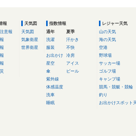
情報
天気図
指数情報
レジャー天気
注意報
天気図
通年
夏季
山の天気
報
気象衛星
洗濯
汗かき
海の天気
報
世界衛星
服装
不快
空港
報
お出かけ
冷房
野球場
報
星空
アイス
サッカー場
災
傘
ビール
ゴルフ場
紫外線
キャンプ場
体感温度
競馬・競艇・競輪
洗車
釣り
睡眠
お出かけスポット