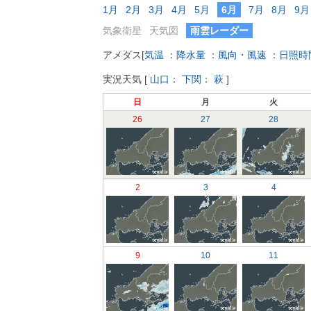
1月
2月
3月
4月
5月
6月
7月
8月
9月
気象衛星
天気図
雨雲レーダー
アメダス
[
気温
：
降水量
：
風向・風速
：
日照時
実況天気
[
山口
：
下関
：
萩
]
日
月
火
26
27
28
2
3
4
9
10
11