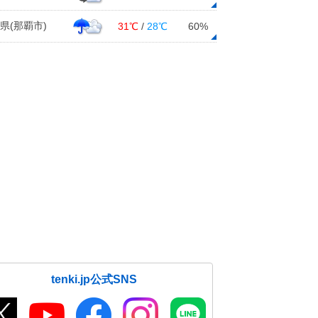
県(那覇市)
31℃
/
28℃
60%
tenki.jp公式SNS