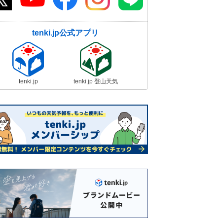
tenki.jp公式アプリ
tenki.jp
tenki.jp 登山天気