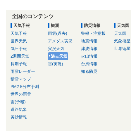
全国のコンテンツ
天気予報
観測
防災情報
天気図
天気予報
雨雲(過去)
警報・注意報
天気図
世界天気
アメダス実況
地震情報
気象衛星
気圧予報
実況天気
津波情報
世界衛星
2週間天気
過去天気
火山情報
長期予報
雷(実況)
台風情報
雨雲レーダー
知る防災
積雪マップ
PM2.5分布予測
世界の雨雲
雷(予報)
道路気象
黄砂情報