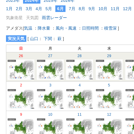
2023年
2024年
2025年
2026年
1月
2月
3月
4月
5月
6月
7月
8月
9月
10月
11月
12月
気象衛星
天気図
雨雲レーダー
アメダス
[
気温
：
降水量
：
風向・風速
：
日照時間
：
積雪深
]
実況天気
[
山口
：
下関
：
萩
]
日
月
火
水
26
27
28
29
2
3
4
5
9
10
11
12