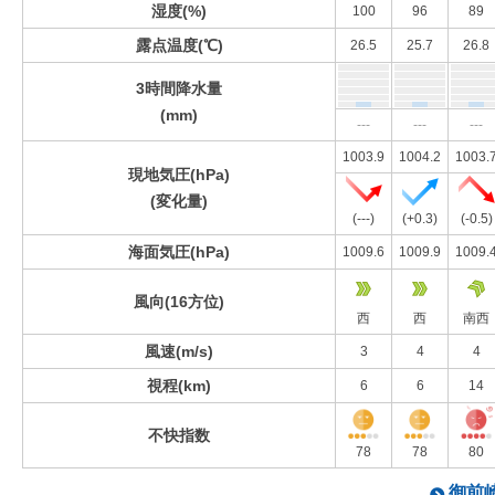
湿度(%)
100
96
89
露点温度(℃)
26.5
25.7
26.8
3時間降水量
(mm)
---
---
---
1003.9
1004.2
1003.
現地気圧(hPa)
(変化量)
(---)
(+0.3)
(-0.5)
海面気圧(hPa)
1009.6
1009.9
1009.
風向(16方位)
西
西
南西
風速(m/s)
3
4
4
視程(km)
6
6
14
不快指数
78
78
80
御前崎