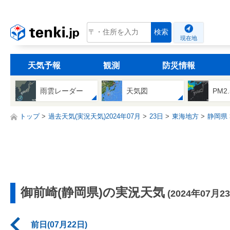
tenki.jp
検索
現在地
天気予報
観測
防災情報
雨雲レーダー
天気図
PM2
トップ
過去天気(実況天気)2024年07月
23日
東海地方
静岡県
御前崎(静岡県)の実況天気
(2024年07月2
前日(07月22日)