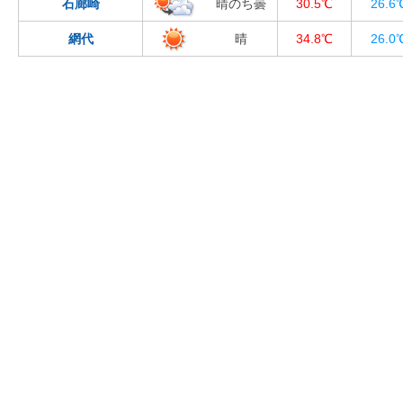
石廊崎
晴のち曇
30.5℃
26.6
網代
晴
34.8℃
26.0