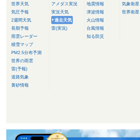
世界天気
アメダス実況
地震情報
気象衛星
気圧予報
実況天気
津波情報
世界衛星
2週間天気
過去天気
火山情報
長期予報
雷(実況)
台風情報
雨雲レーダー
知る防災
積雪マップ
PM2.5分布予測
世界の雨雲
雷(予報)
道路気象
黄砂情報