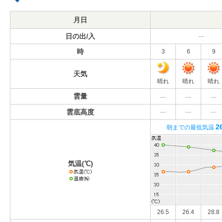
月日
日の出/入
---
時
3
6
9
天気
晴れ
晴れ
晴れ
雲量
---
---
---
雲底高度
---
---
---
2
朝までの最低気温
気温(℃)
26.5
26.4
28.8