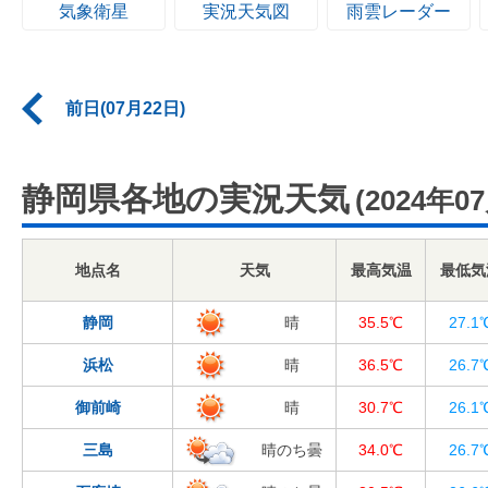
気象衛星
実況天気図
雨雲レーダー
前日(07月22日)
静岡県各地の実況天気
(2024年0
地点名
天気
最高気温
最低気
静岡
晴
35.5℃
27.1
浜松
晴
36.5℃
26.7
御前崎
晴
30.7℃
26.1
三島
晴のち曇
34.0℃
26.7