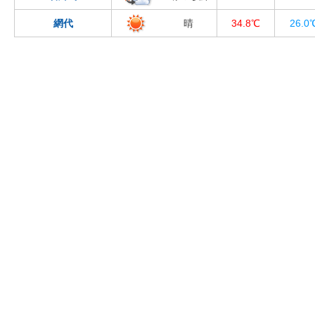
網代
晴
34.8℃
26.0