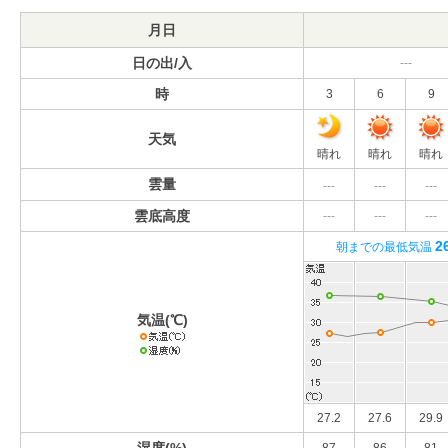
月日
日の出/入
---
時
3
6
9
天気
晴れ
晴れ
晴れ
雲量
---
---
---
雲底高度
---
---
---
2
朝までの最低気温
気温(℃)
27.2
27.6
29.9