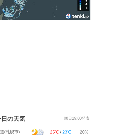
今日の天気
08日19:00発表
道(札幌市)
25℃
/
23℃
20%