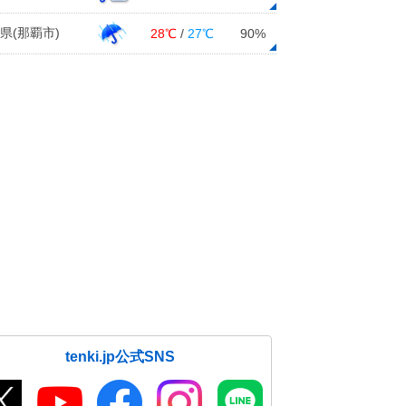
県(那覇市)
28℃
/
27℃
90%
tenki.jp公式SNS