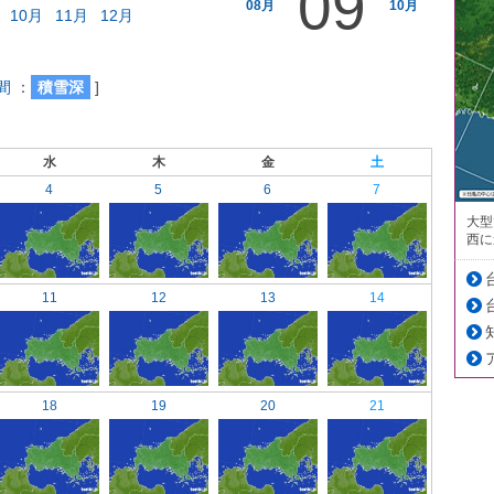
09
08月
10月
10月
11月
12月
間
：
積雪深
]
水
木
金
土
4
5
6
7
大型
西に
11
12
13
14
18
19
20
21