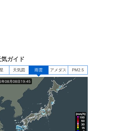
天気ガイド
星
天気図
雨雲
アメダス
PM2.5