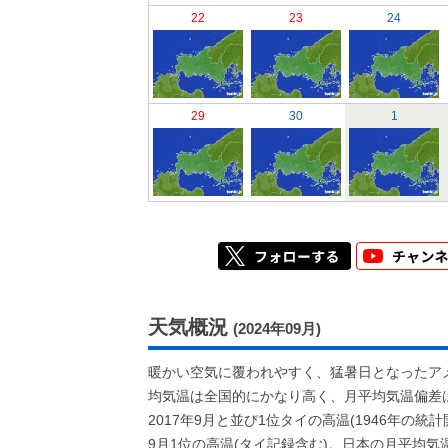
22
23
24
29
30
1
天気概況
(2024年09月)
暖かい空気に覆われやすく、猛暑日となったアメダス
均気温は全国的にかなり高く、月平均気温偏差は東日
2017年9月と並び1位タイの高温(1946年の
9月1位の高温(タイ記録含む)。日本の月平均気温(