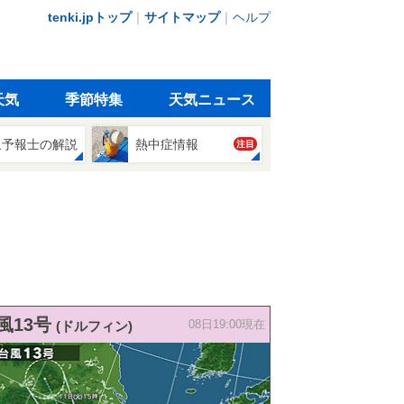
tenki.jpトップ
｜
サイトマップ
｜
ヘルプ
天気
季節特集
天気ニュース
象予報士の解説
熱中症情報
注目
風13号
(ドルフィン)
08日19:00現在