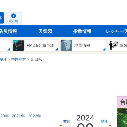
索
現在地
防災情報
天気図
指数情報
レジャー
PM2.5分布予測
地震情報
気
09月
中国地方
山口県
台
2024
020年
2021年
2022年
前月
翌月