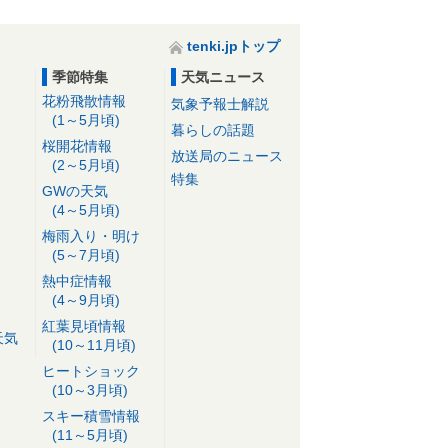
tenki.jpトップ
季節特集
天気ニュース
花粉飛散情報
気象予報士解説
(1～5月頃)
暮らしの話題
桜開花情報
放送局のニュース
(2～5月頃)
特集
GWの天気
(4～5月頃)
梅雨入り・明け
(5～7月頃)
熱中症情報
(4～9月頃)
紅葉見頃情報
天気
(10～11月頃)
ヒートショック
(10～3月頃)
スキー積雪情報
(11～5月頃)