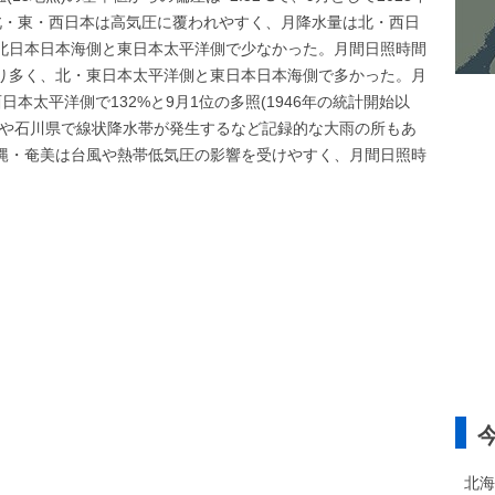
)。北・東・西日本は高気圧に覆われやすく、月降水量は北・西日
北日本日本海側と東日本太平洋側で少なかった。月間日照時間
り多く、北・東日本太平洋側と東日本日本海側で多かった。月
本太平洋側で132%と9月1位の多照(1946年の統計開始以
県や石川県で線状降水帯が発生するなど記録的な大雨の所もあ
縄・奄美は台風や熱帯低気圧の影響を受けやすく、月間日照時
北海