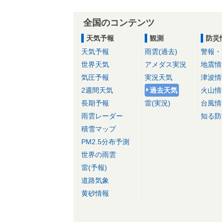
全国のコンテンツ
天気予報
観測
防災
天気予報
雨雲(過去)
警報・
世界天気
アメダス実況
地震情
気圧予報
実況天気
津波情
2週間天気
過去天気
火山情
長期予報
雷(実況)
台風情
雨雲レーダー
知る防
積雪マップ
PM2.5分布予測
世界の雨雲
雷(予報)
道路気象
黄砂情報