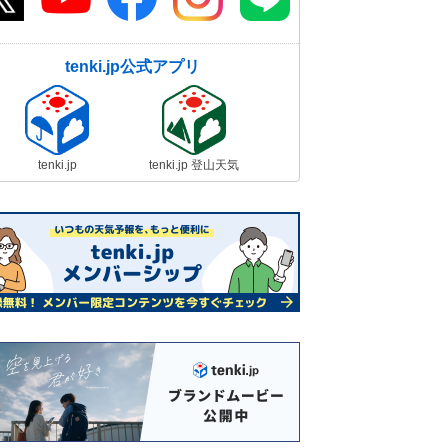
tenki.jp公式アプリ
tenki.jp
tenki.jp 登山天気