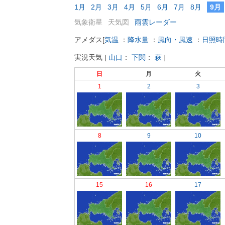
1月
2月
3月
4月
5月
6月
7月
8月
9月
気象衛星
天気図
雨雲レーダー
アメダス
[
気温
：
降水量
：
風向・風速
：
日照時
実況天気
[
山口
：
下関
：
萩
]
日
月
火
1
2
3
8
9
10
15
16
17