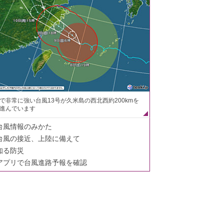
で非常に強い台風13号が久米島の西北西約200kmを
進んでいます
台風情報のみかた
台風の接近、上陸に備えて
知る防災
アプリで台風進路予報を確認