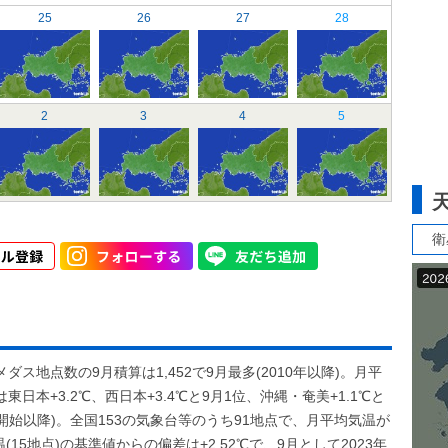
25
26
27
28
2
3
4
5
衛
地点数の9月積算は1,452で9月最多(2010年以降)。月平
本+3.2℃、西日本+3.4℃と9月1位、沖縄・奄美+1.1℃と
統計開始以降)。全国153の気象台等のうち91地点で、月平均気温が
15地点)の基準値からの偏差は+2.52℃で、9月として2023年