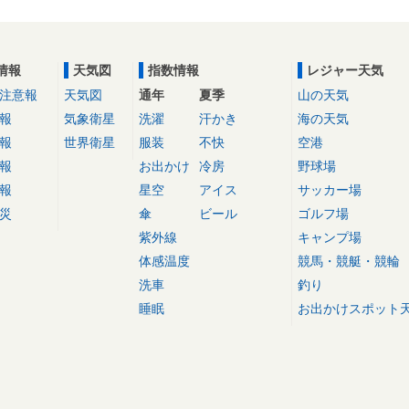
情報
天気図
指数情報
レジャー天気
注意報
天気図
通年
夏季
山の天気
報
気象衛星
洗濯
汗かき
海の天気
報
世界衛星
服装
不快
空港
報
お出かけ
冷房
野球場
報
星空
アイス
サッカー場
災
傘
ビール
ゴルフ場
紫外線
キャンプ場
体感温度
競馬・競艇・競輪
洗車
釣り
睡眠
お出かけスポット