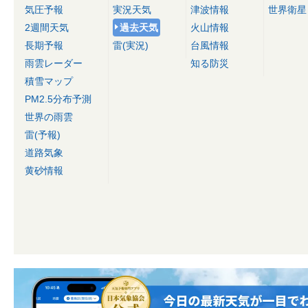
気圧予報
実況天気
津波情報
世界衛星
2週間天気
過去天気
火山情報
長期予報
雷(実況)
台風情報
雨雲レーダー
知る防災
積雪マップ
PM2.5分布予測
世界の雨雲
雷(予報)
道路気象
黄砂情報