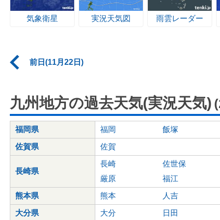
気象衛星
実況天気図
雨雲レーダー
前日(11月22日)
九州地方の過去天気(実況天気)
福岡県
福岡
飯塚
佐賀県
佐賀
長崎
佐世保
長崎県
厳原
福江
熊本県
熊本
人吉
大分県
大分
日田