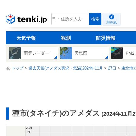
tenki.jp
検索
現在地
天気予報
観測
防災情報
雨雲レーダー
天気図
PM2
トップ
過去天気(アメダス実況・気温)2024年11月
27日
東北地
種市(タネイチ)のアメダス
(2024年11月2