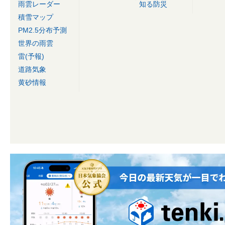
雨雲レーダー
知る防災
積雪マップ
PM2.5分布予測
世界の雨雲
雷(予報)
道路気象
黄砂情報