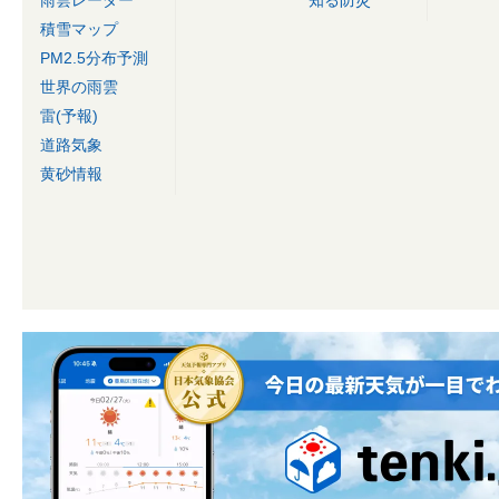
雨雲レーダー
知る防災
積雪マップ
PM2.5分布予測
世界の雨雲
雷(予報)
道路気象
黄砂情報