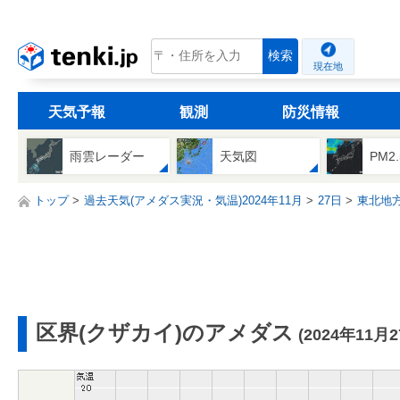
tenki.jp
検索
現在地
天気予報
観測
防災情報
雨雲レーダー
天気図
PM2
トップ
過去天気(アメダス実況・気温)2024年11月
27日
東北地
区界(クザカイ)のアメダス
(2024年11月2