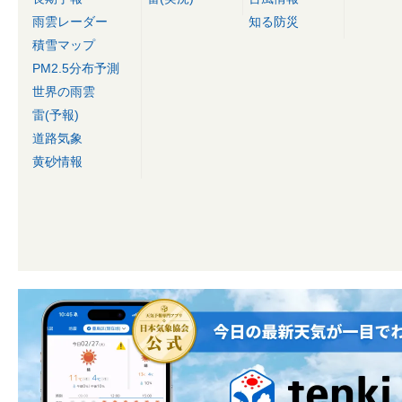
雨雲レーダー
知る防災
積雪マップ
PM2.5分布予測
世界の雨雲
雷(予報)
道路気象
黄砂情報