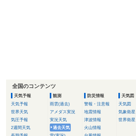
全国のコンテンツ
天気予報
観測
防災情報
天気図
天気予報
雨雲(過去)
警報・注意報
天気図
世界天気
アメダス実況
地震情報
気象衛星
気圧予報
実況天気
津波情報
世界衛星
2週間天気
過去天気
火山情報
長期予報
雷(実況)
台風情報