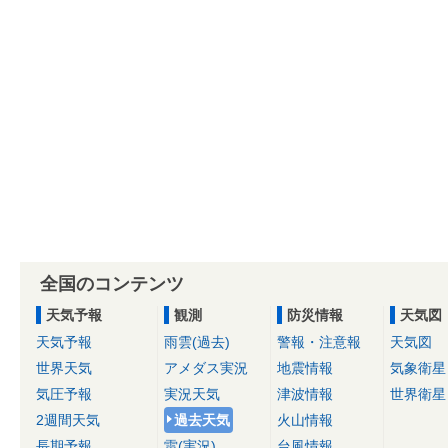
全国のコンテンツ
天気予報
観測
防災情報
天気図
天気予報
雨雲(過去)
警報・注意報
天気図
世界天気
アメダス実況
地震情報
気象衛星
気圧予報
実況天気
津波情報
世界衛星
2週間天気
過去天気
火山情報
長期予報
雷(実況)
台風情報