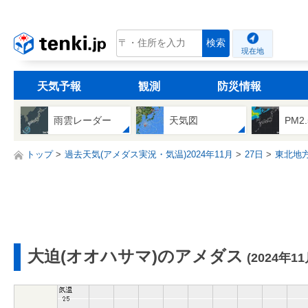
tenki.jp
検索
現在地
天気予報
観測
防災情報
雨雲レーダー
天気図
PM2
トップ
過去天気(アメダス実況・気温)2024年11月
27日
東北地
大迫(オオハサマ)のアメダス
(2024年1