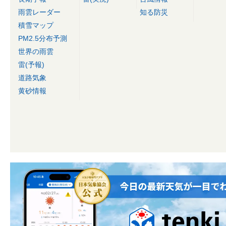
雨雲レーダー
知る防災
積雪マップ
PM2.5分布予測
世界の雨雲
雷(予報)
道路気象
黄砂情報