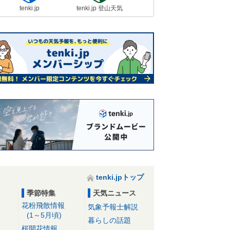
tenki.jp
tenki.jp 登山天気
tenki.jpトップ
季節特集
天気ニュース
花粉飛散情報
気象予報士解説
(1～5月頃)
暮らしの話題
桜開花情報