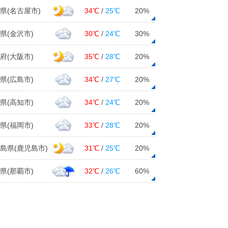
雨 土砂災害警戒
県(名古屋市)
34℃
/
25℃
20%
27日14:13
今日27日 関東や東海など気温大幅
県(金沢市)
30℃
/
24℃
30%
アップ 20℃超も 夜は日本海側で
雨風ヒンヤリ
府(大阪市)
35℃
/
28℃
20%
27日13:00
県(広島市)
34℃
/
27℃
20%
近畿 今日27日のお出かけは傘が必
要 大気の状態不安定で急な強い雨
県(高知市)
34℃
/
24℃
20%
や落雷注意
27日12:08
県(福岡市)
33℃
/
28℃
20%
日本海側は雪や雨 11月終わりは荒
島県(鹿児島市)
31℃
/
25℃
20%
天の恐れ 太平洋側は寒暖差に注
意 2週間天気
県(那覇市)
27日11:55
32℃
/
26℃
60%
日本海側に寒気 今日27日午後は大
気不安定に 明日28日も突然の強雨
や雷雨に注意
27日11:28