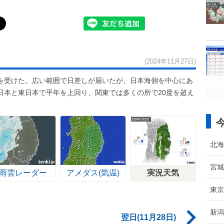
(2024年11月27日)
を受けた。広い範囲で日差しが届いたが、日本海側を中心にあ
日本と東日本で平年を上回り、関東では多くの所で20度を超え
北海
宮城
雨雲レーダー
アメダス(気温)
実況天気
東京
新潟
翌日(11月28日)