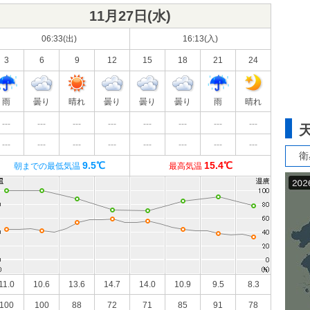
11月27日(
水
)
06:33(出)
16:13(入)
3
6
9
12
15
18
21
24
雨
曇り
晴れ
曇り
曇り
曇り
雨
晴れ
---
---
---
---
---
---
---
---
---
---
---
---
---
---
---
---
衛
9.5℃
15.4℃
朝までの最低気温
最高気温
11.0
10.6
13.6
14.7
14.0
10.9
9.5
8.3
100
100
88
72
71
85
91
78