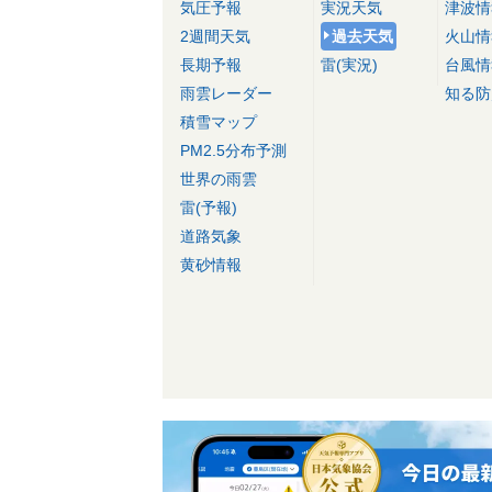
気圧予報
実況天気
津波情
2週間天気
過去天気
火山情
長期予報
雷(実況)
台風情
雨雲レーダー
知る防
積雪マップ
PM2.5分布予測
世界の雨雲
雷(予報)
道路気象
黄砂情報