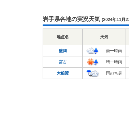
岩手県各地の実況天気
(2024年11月2
地点名
天気
盛岡
曇一時雨
宮古
晴一時雨
大船渡
雨のち曇