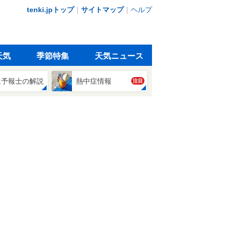
tenki.jpトップ
｜
サイトマップ
｜
ヘルプ
天気
季節特集
天気ニュース
象予報士の解説
熱中症情報
注目