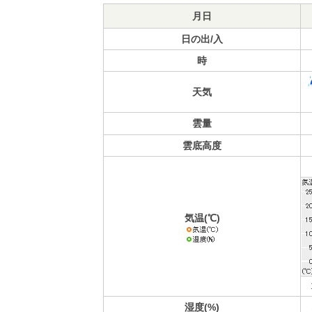
月日
日の出/入
時
天気
雲量
雲底高度
気温(℃)
湿度(%)