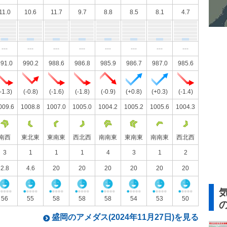
11.0
10.6
11.7
9.7
8.8
8.5
8.1
4.7
---
---
---
---
---
---
---
---
91.0
990.2
988.6
986.8
985.9
986.7
987.0
985.6
-1.3)
(-0.8)
(-1.6)
(-1.8)
(-0.9)
(+0.8)
(+0.3)
(-1.4)
009.6
1008.8
1007.0
1005.0
1004.2
1005.2
1005.6
1004.3
南西
東北東
東南東
西北西
南南東
東南東
南南東
西北西
3
1
1
1
4
3
1
2
2.8
4.6
20
20
20
20
20
20
56
55
58
58
58
54
53
50
盛岡のアメダス(2024年11月27日)を見る