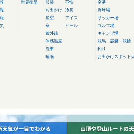
報
世界衛星
服装
不快
空港
報
お出かけ
冷房
野球場
報
星空
アイス
サッカー場
災
傘
ビール
ゴルフ場
紫外線
キャンプ場
体感温度
競馬・競艇・競輪
洗車
釣り
睡眠
お出かけスポット