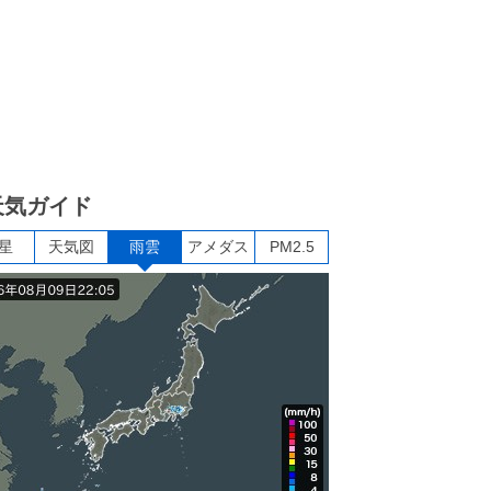
天気ガイド
星
天気図
雨雲
アメダス
PM2.5