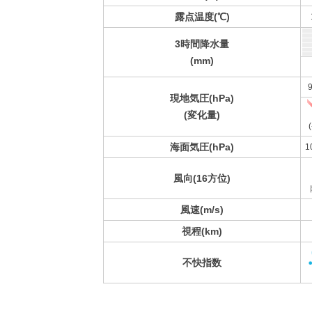
露点温度(℃)
3時間降水量
(mm)
9
現地気圧(hPa)
(変化量)
(
海面気圧(hPa)
1
風向(16方位)
風速(m/s)
視程(km)
不快指数