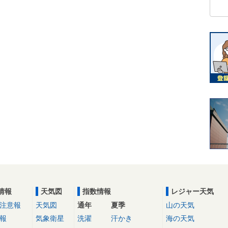
情報
天気図
指数情報
レジャー天気
注意報
天気図
通年
夏季
山の天気
報
気象衛星
洗濯
汗かき
海の天気