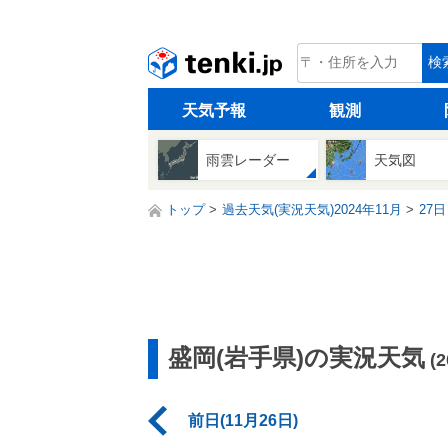
tenki.jp
検
天気予報
観測
雨雲レーダー
天気図
トップ
過去天気(実況天気)2024年11月
27日
盛岡(岩手県)の実況天気
(
前日(11月26日)