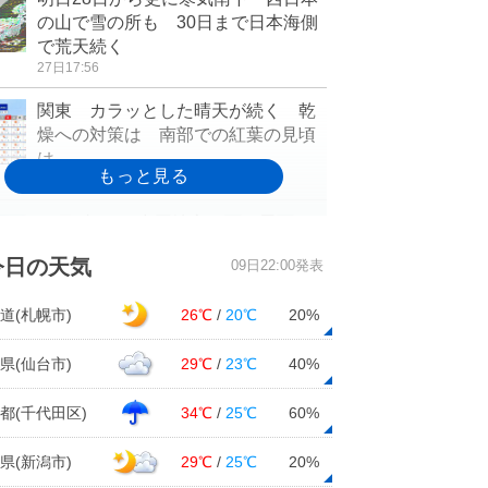
の山で雪の所も 30日まで日本海側
で荒天続く
27日17:56
関東 カラッとした晴天が続く 乾
燥への対策は 南部での紅葉の見頃
は
27日17:06
30日(土)まで中国地方は雨や雷雨
風が強く 山地は積雪も 峠越えは
今日の天気
09日22:00発表
車の冬装備を
27日16:33
道(札幌市)
26℃
/
20℃
20%
震度5弱を観測した石川県 大気不安
定な状態続く 長引く雨で土砂災害
県(仙台市)
29℃
/
23℃
40%
の恐れが高まる
27日15:45
都(千代田区)
34℃
/
25℃
60%
北陸 30日頃まで寒冷渦の影響で非
県(新潟市)
29℃
/
25℃
20%
常に不安定 冬型継続で警報級大