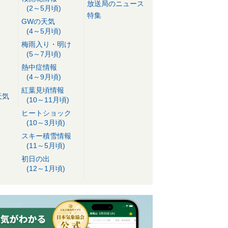
放送局のニュース
(2～5月頃)
特集
GWの天気
(4～5月頃)
梅雨入り・明け
(5～7月頃)
熱中症情報
(4～9月頃)
紅葉見頃情報
天気
(10～11月頃)
ヒートショック
(10～3月頃)
スキー積雪情報
(11～5月頃)
初日の出
(12～1月頃)