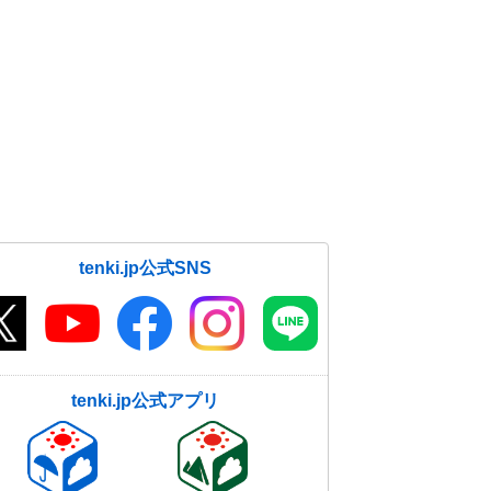
地震回数 昨夜は石川県で最大震度5
弱の地震 1週間程度は震度5弱程度
の地震に注意
27日09:35
最適な服装は? 東京は季節外れの暖
かさ 日本海側は風強く 福岡は夜
にコートが必要
27日06:46
今日27日 日本海側は雷雨や突風に
tenki.jp公式SNS
注意 関東は晴れて気温上昇 東京
で20℃超えか
27日05:46
tenki.jp公式アプリ