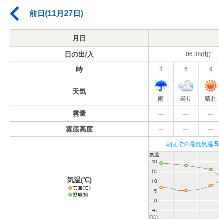
前日(11月27日)
月日
日の出/入
06:38(出)
時
3
6
9
天気
雨
曇り
晴れ
雲量
---
---
---
雲底高度
---
---
---
5
朝までの最低気温
気温(℃)