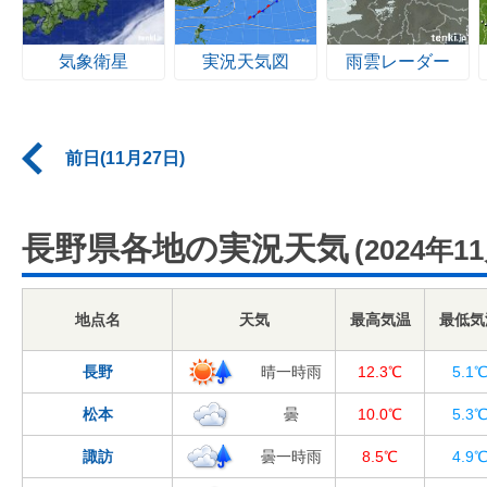
気象衛星
実況天気図
雨雲レーダー
前日(11月27日)
長野県各地の実況天気
(2024年1
地点名
天気
最高気温
最低気
長野
晴一時雨
12.3℃
5.1
松本
曇
10.0℃
5.3
諏訪
曇一時雨
8.5℃
4.9