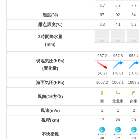
6.7
5.3
7.7
湿度(%)
97
92
84
露点温度(℃)
6.3
4.1
5.2
3時間降水量
(mm)
---
---
---
957.2
957.8
958.4
現地気圧(hPa)
(変化量)
(-0.2)
(+0.6)
(+0.6)
海面気圧(hPa)
1007.2
1008.1
1008.
風向(16方位)
西
北北東
南東
風速(m/s)
1
1
2
視程(km)
17
20
20
不快指数
49
47
50