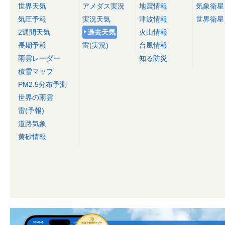
世界天気
アメダス実況
地震情報
気象衛星
気圧予報
実況天気
津波情報
世界衛星
2週間天気
過去天気
火山情報
長期予報
雷(実況)
台風情報
雨雲レーダー
知る防災
積雪マップ
PM2.5分布予測
世界の雨雲
雷(予報)
道路気象
黄砂情報