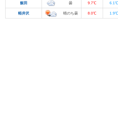
飯田
曇
9.7℃
6.1
軽井沢
晴のち曇
8.0℃
1.9