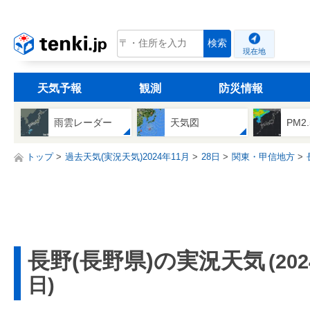
tenki.jp
検索
現在地
天気予報
観測
防災情報
雨雲レーダー
天気図
PM2
トップ
過去天気(実況天気)2024年11月
28日
関東・甲信地方
長野(長野県)の実況天気
(20
日)