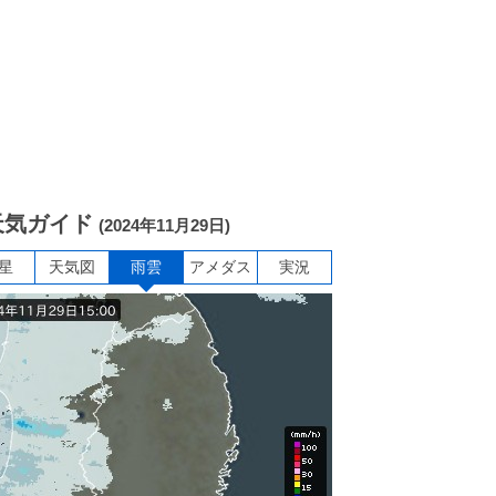
天気ガイド
(2024年11月29日)
星
天気図
雨雲
アメダス
実況