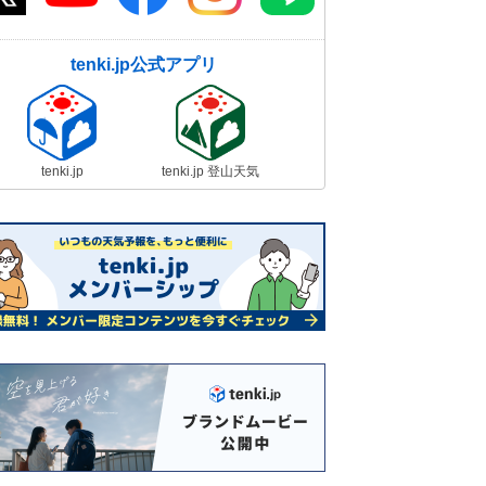
29日10:59
関東南部～九州で紅葉が見頃 29日
tenki.jp公式アプリ
～1日は太平洋側で紅葉狩り日和 寒
さ対策を
29日09:30
今日29日 北海道～九州は冬の寒
tenki.jp
tenki.jp 登山天気
さ 関東は平年を上回る気温も風が
冷たい 服装注意
29日06:51
今日29日 日本海側を中心に雷雨
北陸は土砂災害に厳重警戒 関東は
空気が乾燥
29日05:53