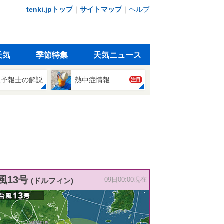
tenki.jpトップ
｜
サイトマップ
｜
ヘルプ
天気
季節特集
天気ニュース
象予報士の解説
熱中症情報
注目
風13号
(ドルフィン)
09日00:00現在