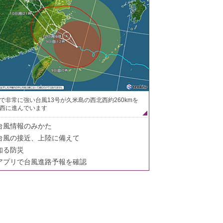
で非常に強い台風13号が久米島の西北西約260kmを
西に進んでいます
台風情報のみかた
台風の接近、上陸に備えて
知る防災
アプリで台風進路予報を確認