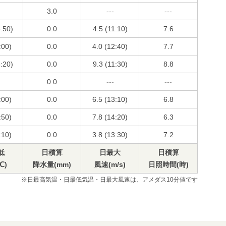
3.0
---
---
3:50)
0.0
4.5 (11:10)
7.6
:00)
0.0
4.0 (12:40)
7.7
3:20)
0.0
9.3 (11:30)
8.8
0.0
---
---
:00)
0.0
6.5 (13:10)
6.8
:50)
0.0
7.8 (14:20)
6.3
:10)
0.0
3.8 (13:30)
7.2
低
日積算
日最大
日積算
℃)
降水量(mm)
風速(m/s)
日照時間(時)
※日最高気温・日最低気温・日最大風速は、アメダス10分値です