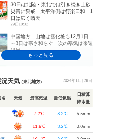
30日は北陸・東北では引き続き土砂
災害に警戒 太平洋側は行楽日和 1
日は広く晴天
29日18:32
中国地方 山地は雪化粧も12月1日
～3日は寒さ和らぐ 次の寒気は来週
後半
29日18:06
関東 12月に入っても季節外れの暖
かさ 朝と昼間の気温差大 空気の
実況天気
2024年11月29日
乾燥が続く
(東北地方)
29日16:49
日積算
点名
天気
最高気温
最低気温
1日にかけて積雪や路面凍結注意 寒
降水量
気居座り北日本は大雪も 東～西日
岡
7.2℃
3.2℃
5.5
mm
本は山地で雪
29日15:56
古
11.6℃
3.2℃
0.0
mm
今日29日 日本海側で雨雲・雷雲発
船渡
10.1℃
3.6℃
0.0
mm