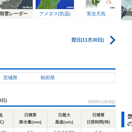
雨雲レーダー
アメダス(気温)
実況天気
翌日(11月30日)
宮城県
秋田県
9日)
2024年11月29日
低
日積算
日最大
日積算
℃)
降水量(mm)
風速(m/s)
日照時間(時)