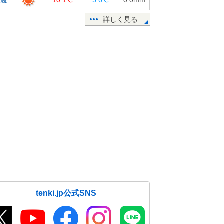
達中 落雷・ひょうに注意 北陸は
土砂災害に警戒
詳しく見る
29日12:40
30日も冬の寒さ 12月はじめは暖か
い 本格的な寒さはいつから? 東海
の週間天気
29日12:30
12月6日(金)頃から冬本番の寒さ 大
阪もダウンコートの出番に 近畿2週
間天気
29日12:19
日本海側は雪や雨 1日まで北日本で
大雪も 太平洋側は晴れて空気が乾
燥 2週間天気
29日11:31
tenki.jp公式SNS
北陸1か月予報 12月中旬頃から平
地でも本格的な積雪か その後も寒
波襲来の予想