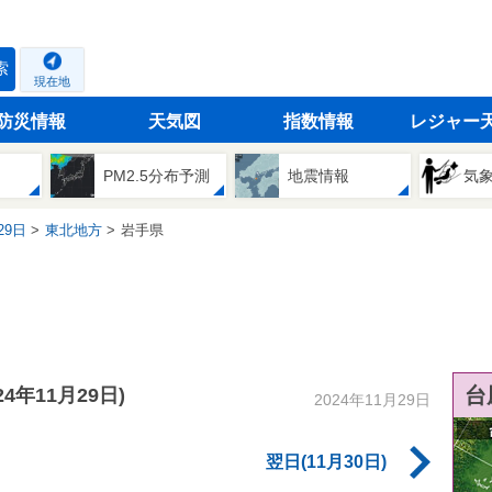
索
現在地
防災情報
天気図
指数情報
レジャー
PM2.5分布予測
地震情報
気
29日
東北地方
岩手県
台
024年11月29日)
2024年11月29日
翌日(11月30日)