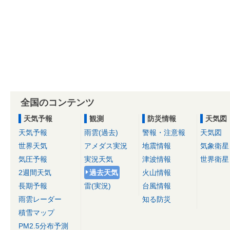
全国のコンテンツ
天気予報
観測
防災情報
天気図
天気予報
雨雲(過去)
警報・注意報
天気図
世界天気
アメダス実況
地震情報
気象衛星
気圧予報
実況天気
津波情報
世界衛星
2週間天気
過去天気
火山情報
長期予報
雷(実況)
台風情報
雨雲レーダー
知る防災
積雪マップ
PM2.5分布予測