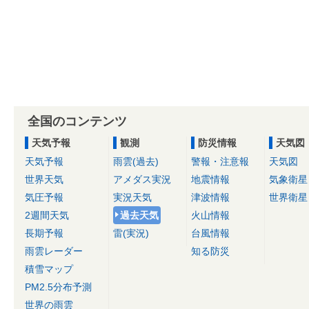
全国のコンテンツ
天気予報
観測
防災情報
天気図
天気予報
雨雲(過去)
警報・注意報
天気図
世界天気
アメダス実況
地震情報
気象衛星
気圧予報
実況天気
津波情報
世界衛星
2週間天気
過去天気
火山情報
長期予報
雷(実況)
台風情報
雨雲レーダー
知る防災
積雪マップ
PM2.5分布予測
世界の雨雲