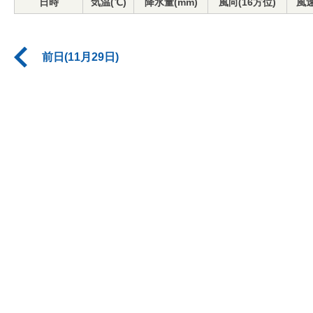
日時
気温(℃)
降水量(mm)
風向(16方位)
風速
前日(11月29日)