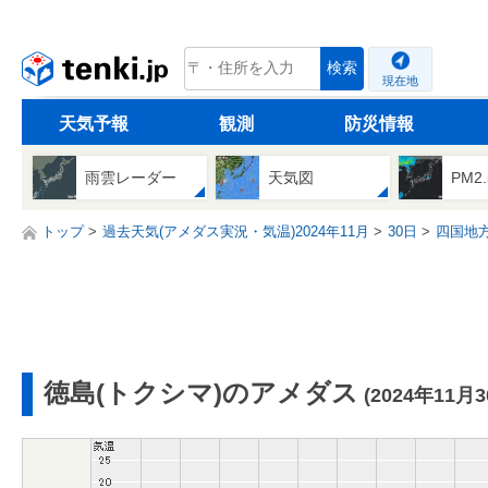
tenki.jp
検索
現在地
天気予報
観測
防災情報
雨雲レーダー
天気図
PM2
トップ
過去天気(アメダス実況・気温)2024年11月
30日
四国地
徳島(トクシマ)のアメダス
(2024年11月3