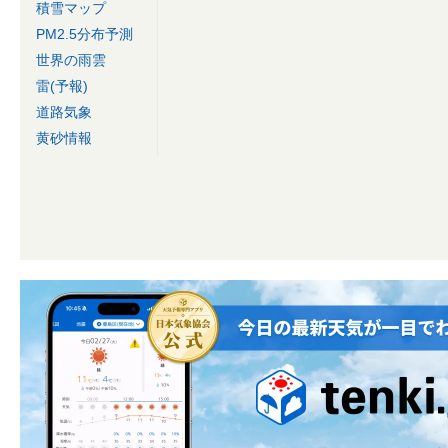
積雪マップ
PM2.5分布予測
世界の雨雲
雷(予報)
道路気象
黄砂情報