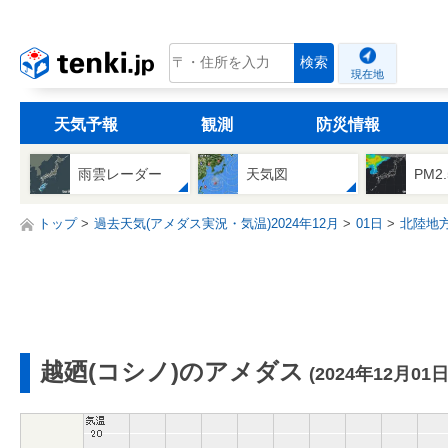
tenki.jp
検索
現在地
天気予報
観測
防災情報
雨雲レーダー
天気図
PM2
トップ
過去天気(アメダス実況・気温)2024年12月
01日
北陸地
越廼(コシノ)のアメダス
(2024年12月01日