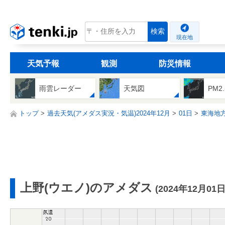
tenki.jp
検索
現在地
天気予報
観測
防災情報
雨雲レーダー
天気図
PM2
トップ
過去天気(アメダス実況・気温)2024年12月
01日
東海地
上野(ウエノ)のアメダス
(2024年12月01日