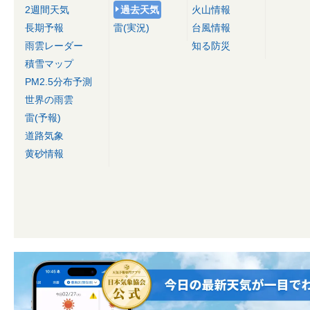
2週間天気
過去天気
火山情報
長期予報
雷(実況)
台風情報
雨雲レーダー
知る防災
積雪マップ
PM2.5分布予測
世界の雨雲
雷(予報)
道路気象
黄砂情報