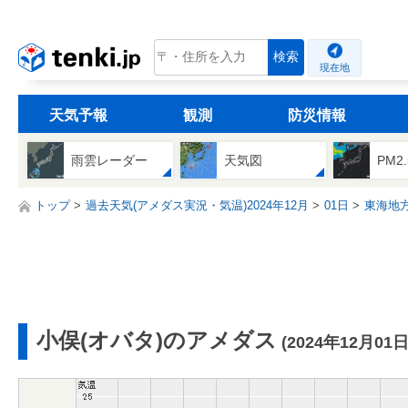
tenki.jp
検索
現在地
天気予報
観測
防災情報
雨雲レーダー
天気図
PM2
トップ
過去天気(アメダス実況・気温)2024年12月
01日
東海地
小俣(オバタ)のアメダス
(2024年12月01日