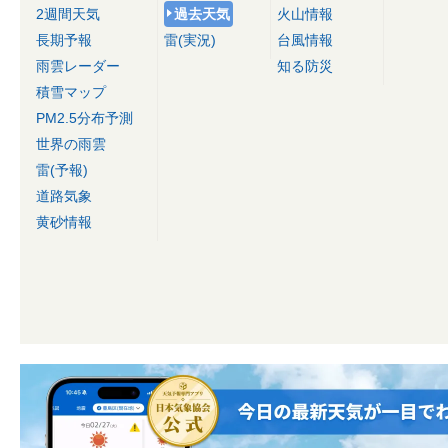
2週間天気
過去天気
火山情報
長期予報
雷(実況)
台風情報
雨雲レーダー
知る防災
積雪マップ
PM2.5分布予測
世界の雨雲
雷(予報)
道路気象
黄砂情報