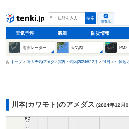
tenki.jp
検索
現在地
天気予報
観測
防災情報
雨雲レーダー
天気図
PM2
トップ
過去天気(アメダス実況・気温)2024年12月
01日
中国地
川本(カワモト)のアメダス
(2024年12月0