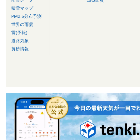
雨雲レーダー
知る防災
積雪マップ
PM2.5分布予測
世界の雨雲
雷(予報)
道路気象
黄砂情報