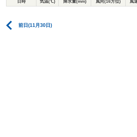
日時
気温(℃)
降水量(mm)
風向(16方位)
風速
前日(11月30日)