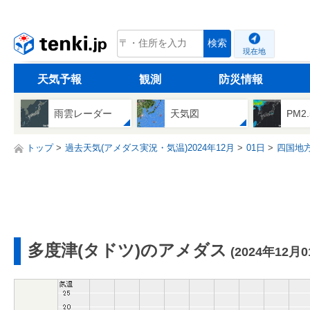
tenki.jp
検索
現在地
天気予報
観測
防災情報
雨雲レーダー
天気図
PM2
トップ
過去天気(アメダス実況・気温)2024年12月
01日
四国地
多度津(タドツ)のアメダス
(2024年12月0