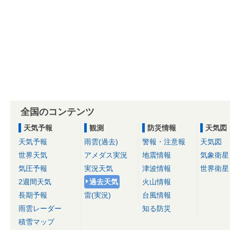
全国のコンテンツ
天気予報
観測
防災情報
天気図
天気予報
雨雲(過去)
警報・注意報
天気図
世界天気
アメダス実況
地震情報
気象衛星
気圧予報
実況天気
津波情報
世界衛星
2週間天気
過去天気
火山情報
長期予報
雷(実況)
台風情報
雨雲レーダー
知る防災
積雪マップ