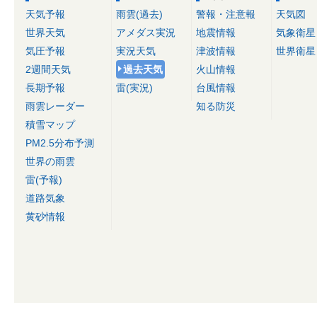
天気予報
雨雲(過去)
警報・注意報
天気図
世界天気
アメダス実況
地震情報
気象衛星
気圧予報
実況天気
津波情報
世界衛星
2週間天気
過去天気
火山情報
長期予報
雷(実況)
台風情報
雨雲レーダー
知る防災
積雪マップ
PM2.5分布予測
世界の雨雲
雷(予報)
道路気象
黄砂情報