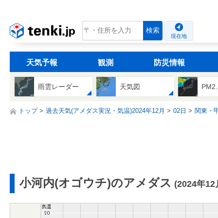
tenki.jp
検索
現在地
天気予報
観測
防災情報
雨雲レーダー
天気図
PM2
トップ
過去天気(アメダス実況・気温)2024年12月
02日
関東・
小河内(オゴウチ)のアメダス
(2024年12