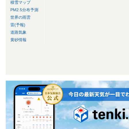
積雪マップ
PM2.5分布予測
世界の雨雲
雷(予報)
道路気象
黄砂情報