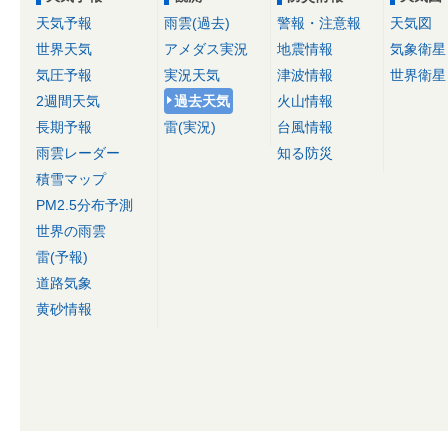
天気予報
雨雲(過去)
警報・注意報
天気図
世界天気
アメダス実況
地震情報
気象衛星
気圧予報
実況天気
津波情報
世界衛星
2週間天気
過去天気
火山情報
長期予報
雷(実況)
台風情報
雨雲レーダー
知る防災
積雪マップ
PM2.5分布予測
世界の雨雲
雷(予報)
道路気象
黄砂情報