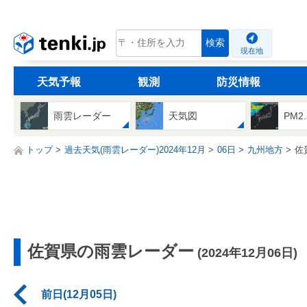
tenki.jp
検索
現在地
天気予報
観測
防災情報
雨雲レーダー
天気図
PM2
トップ
過去天気(雨雲レーダー)2024年12月
06日
九州地方
佐
佐賀県の雨雲レーダー
(2024年12月06日)
前日(12月05日)