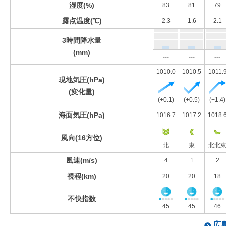
湿度(%)
83
81
79
露点温度(℃)
2.3
1.6
2.1
3時間降水量
(mm)
---
---
---
1010.0
1010.5
1011.
現地気圧(hPa)
(変化量)
(+0.1)
(+0.5)
(+1.4)
海面気圧(hPa)
1016.7
1017.2
1018.
風向(16方位)
北
東
北北
風速(m/s)
4
1
2
視程(km)
20
20
18
不快指数
45
45
46
広島