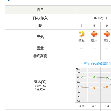
月日
日の出/入
07:02(出)
時
3
6
9
天気
晴れ
晴れ
晴れ
雲量
---
---
---
雲底高度
---
---
---
4
朝までの最低気温
気温(℃)
4.9
4.6
5.4