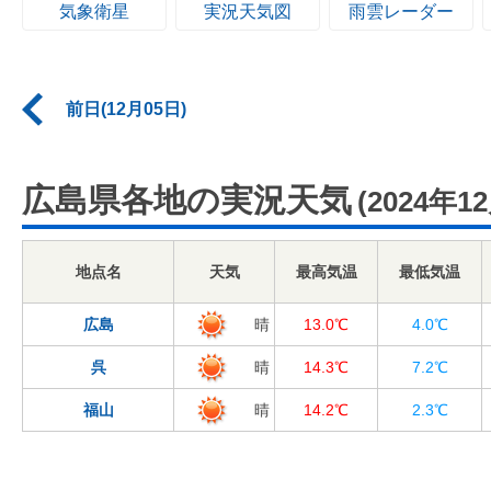
気象衛星
実況天気図
雨雲レーダー
前日(12月05日)
広島県各地の実況天気
(2024年1
地点名
天気
最高気温
最低気温
広島
晴
13.0℃
4.0℃
呉
晴
14.3℃
7.2℃
福山
晴
14.2℃
2.3℃