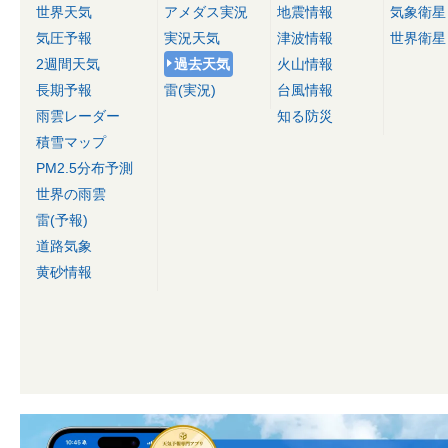
世界天気
アメダス実況
地震情報
気象衛星
気圧予報
実況天気
津波情報
世界衛星
2週間天気
過去天気
火山情報
長期予報
雷(実況)
台風情報
雨雲レーダー
知る防災
積雪マップ
PM2.5分布予測
世界の雨雲
雷(予報)
道路気象
黄砂情報