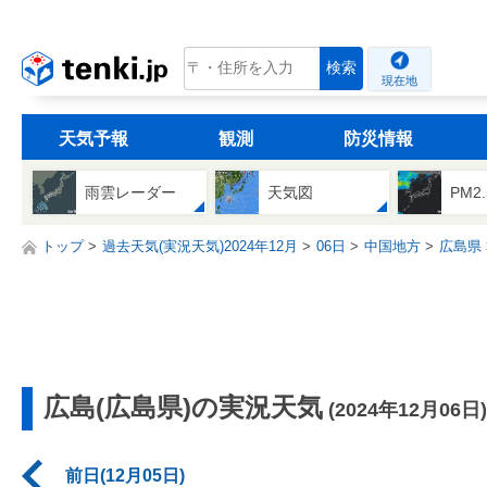
tenki.jp
検索
現在地
天気予報
観測
防災情報
雨雲レーダー
天気図
PM2
トップ
過去天気(実況天気)2024年12月
06日
中国地方
広島県
広島(広島県)の実況天気
(2024年12月06日)
前日(12月05日)