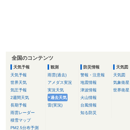
全国のコンテンツ
天気予報
観測
防災情報
天気図
天気予報
雨雲(過去)
警報・注意報
天気図
世界天気
アメダス実況
地震情報
気象衛星
気圧予報
実況天気
津波情報
世界衛星
2週間天気
過去天気
火山情報
長期予報
雷(実況)
台風情報
雨雲レーダー
知る防災
積雪マップ
PM2.5分布予測