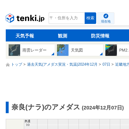
tenki.jp
検索
現在地
天気予報
観測
防災情報
雨雲レーダー
天気図
PM2
トップ
過去天気(アメダス実況・気温)2024年12月
07日
近畿地
奈良(ナラ)のアメダス
(2024年12月07日)