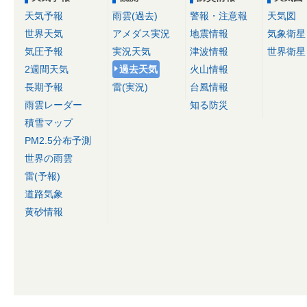
天気予報
雨雲(過去)
警報・注意報
天気図
世界天気
アメダス実況
地震情報
気象衛星
気圧予報
実況天気
津波情報
世界衛星
2週間天気
過去天気
火山情報
長期予報
雷(実況)
台風情報
雨雲レーダー
知る防災
積雪マップ
PM2.5分布予測
世界の雨雲
雷(予報)
道路気象
黄砂情報