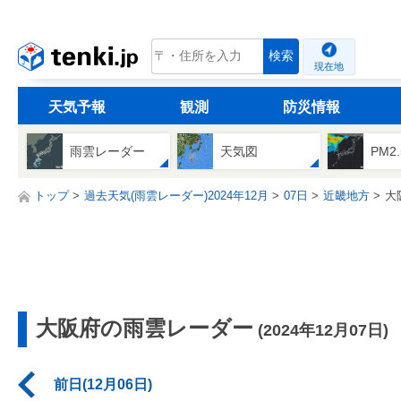
tenki.jp
検索
現在地
天気予報
観測
防災情報
雨雲レーダー
天気図
PM2
トップ
過去天気(雨雲レーダー)2024年12月
07日
近畿地方
大
大阪府の雨雲レーダー
(2024年12月07日)
前日(12月06日)