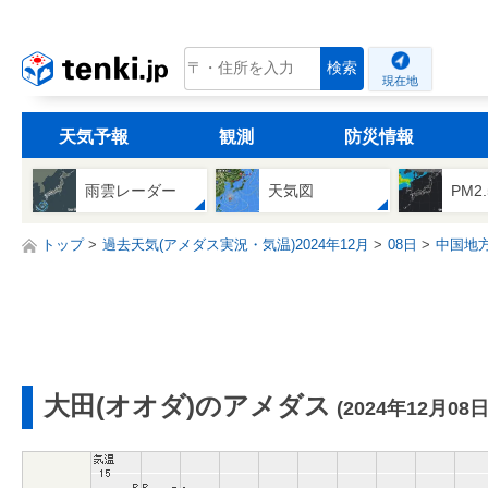
tenki.jp
検索
現在地
天気予報
観測
防災情報
雨雲レーダー
天気図
PM2
トップ
過去天気(アメダス実況・気温)2024年12月
08日
中国地
大田(オオダ)のアメダス
(2024年12月08日