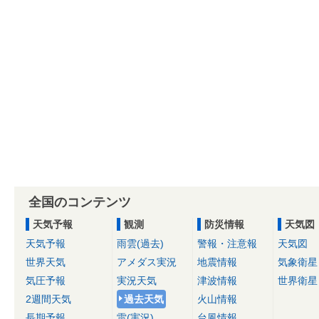
全国のコンテンツ
天気予報
観測
防災情報
天気図
天気予報
雨雲(過去)
警報・注意報
天気図
世界天気
アメダス実況
地震情報
気象衛星
気圧予報
実況天気
津波情報
世界衛星
2週間天気
過去天気
火山情報
長期予報
雷(実況)
台風情報