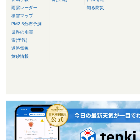
雨雲レーダー
知る防災
積雪マップ
PM2.5分布予測
世界の雨雲
雷(予報)
道路気象
黄砂情報