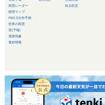
雨雲レーダー
知る防災
積雪マップ
PM2.5分布予測
世界の雨雲
雷(予報)
道路気象
黄砂情報