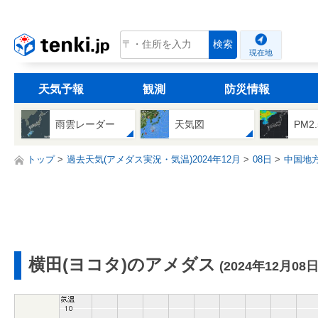
tenki.jp
検索
現在地
天気予報
観測
防災情報
雨雲レーダー
天気図
PM2
トップ
過去天気(アメダス実況・気温)2024年12月
08日
中国地
横田(ヨコタ)のアメダス
(2024年12月08日