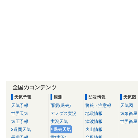
全国のコンテンツ
天気予報
観測
防災情報
天気図
天気予報
雨雲(過去)
警報・注意報
天気図
世界天気
アメダス実況
地震情報
気象衛星
気圧予報
実況天気
津波情報
世界衛星
2週間天気
過去天気
火山情報
長期予報
雷(実況)
台風情報