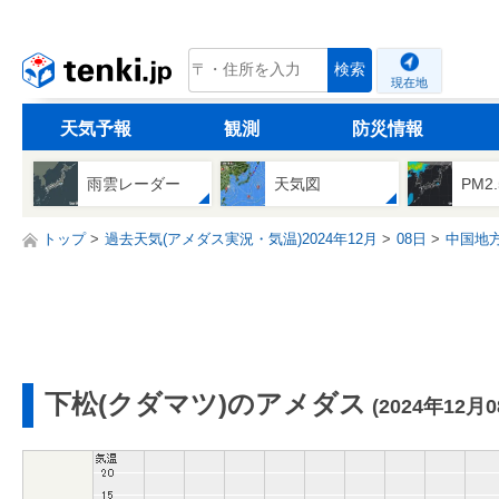
tenki.jp
検索
現在地
天気予報
観測
防災情報
雨雲レーダー
天気図
PM2
トップ
過去天気(アメダス実況・気温)2024年12月
08日
中国地
下松(クダマツ)のアメダス
(2024年12月0