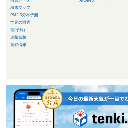
雨雲レーダー
知る防災
積雪マップ
PM2.5分布予測
世界の雨雲
雷(予報)
道路気象
黄砂情報