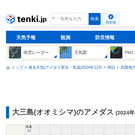
tenki.jp
検索
現在地
天気予報
観測
防災情報
雨雲レーダー
天気図
PM2
トップ
過去天気(アメダス実況・気温)2024年12月
08日
四国地
大三島(オオミシマ)のアメダス
(2024