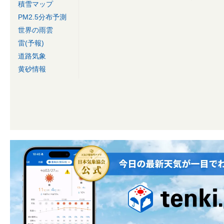
積雪マップ
PM2.5分布予測
世界の雨雲
雷(予報)
道路気象
黄砂情報