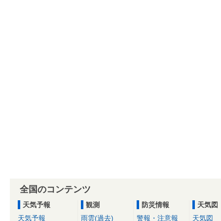
全国のコンテンツ
天気予報
観測
防災情報
天気図
天気予報
雨雲(過去)
警報・注意報
天気図