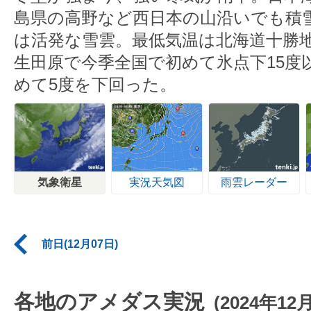
島県の高野など西日本の山沿いでも積
は活発な雪雲。最低気温は北海道十勝
生田原で今季全国で初めて氷点下15度
めて5度を下回った。
気象衛星
実況天気図
雨雲レーダー
前日(12月07日)
各地のアメダス実況
(2024年12