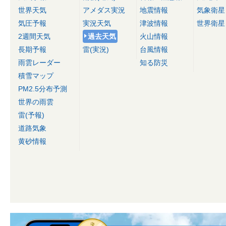
世界天気
アメダス実況
地震情報
気象衛星
気圧予報
実況天気
津波情報
世界衛星
2週間天気
過去天気
火山情報
長期予報
雷(実況)
台風情報
雨雲レーダー
知る防災
積雪マップ
PM2.5分布予測
世界の雨雲
雷(予報)
道路気象
黄砂情報