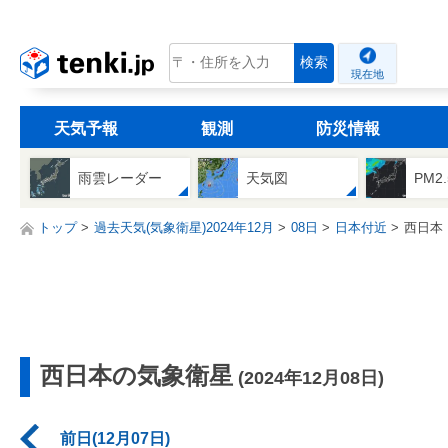
tenki.jp
検索
現在地
天気予報
観測
防災情報
雨雲レーダー
天気図
PM2
トップ
過去天気(気象衛星)2024年12月
08日
日本付近
西日本
西日本の気象衛星
(2024年12月08日)
前日(12月07日)