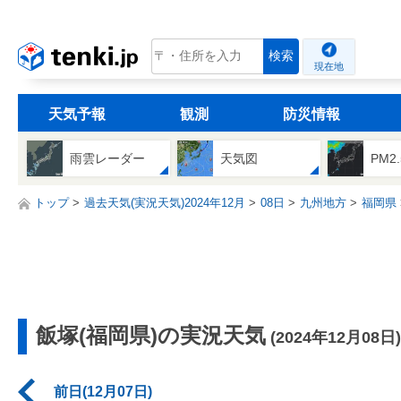
tenki.jp
検索
現在地
天気予報
観測
防災情報
雨雲レーダー
天気図
PM2
トップ
過去天気(実況天気)2024年12月
08日
九州地方
福岡県
飯塚(福岡県)の実況天気
(2024年12月08日)
前日(12月07日)