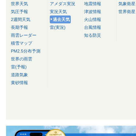
世界天気
アメダス実況
地震情報
気象衛星
気圧予報
実況天気
津波情報
世界衛星
2週間天気
過去天気
火山情報
長期予報
雷(実況)
台風情報
雨雲レーダー
知る防災
積雪マップ
PM2.5分布予測
世界の雨雲
雷(予報)
道路気象
黄砂情報