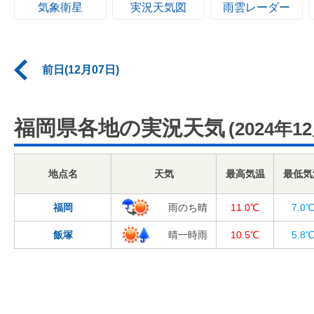
気象衛星
実況天気図
雨雲レーダー
前日(12月07日)
福岡県各地の実況天気
(2024年1
地点名
天気
最高気温
最低気
福岡
雨のち晴
11.0℃
7.0
飯塚
晴一時雨
10.5℃
5.8