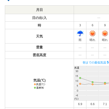
月日
日の出/入
---
時
3
6
9
天気
雨
晴れ
晴れ
雲量
---
---
---
雲底高度
---
---
---
5
朝までの最低気温
気温(℃)
6.9
6.6
7.1