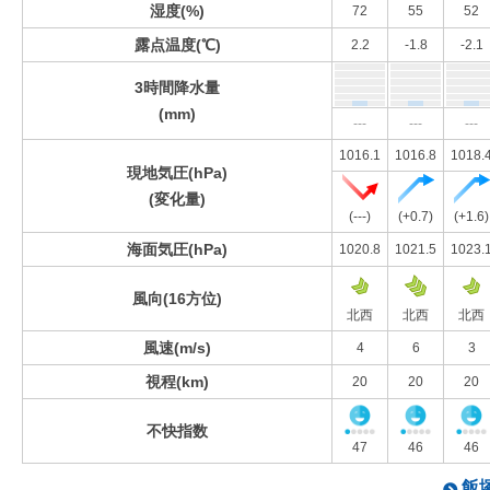
湿度(%)
72
55
52
露点温度(℃)
2.2
-1.8
-2.1
3時間降水量
(mm)
---
---
---
1016.1
1016.8
1018.
現地気圧(hPa)
(変化量)
(---)
(+0.7)
(+1.6)
海面気圧(hPa)
1020.8
1021.5
1023.
風向(16方位)
北西
北西
北西
風速(m/s)
4
6
3
視程(km)
20
20
20
不快指数
47
46
46
飯塚