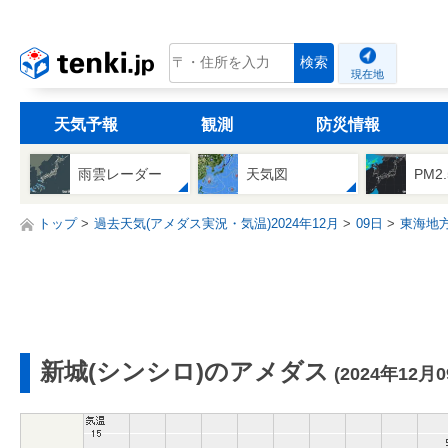
tenki.jp
検索
現在地
天気予報
観測
防災情報
雨雲レーダー
天気図
PM2
トップ
過去天気(アメダス実況・気温)2024年12月
09日
東海地
新城(シンシロ)のアメダス
(2024年12月0