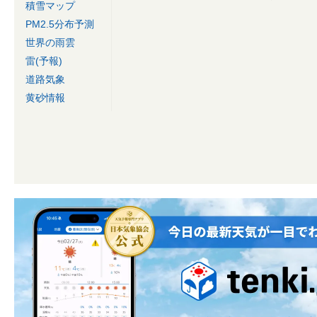
積雪マップ
PM2.5分布予測
世界の雨雲
雷(予報)
道路気象
黄砂情報