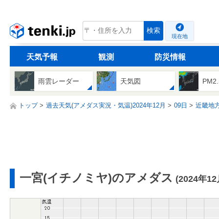
tenki.jp
検索
現在地
天気予報
観測
防災情報
雨雲レーダー
天気図
PM2
トップ
過去天気(アメダス実況・気温)2024年12月
09日
近畿地
一宮(イチノミヤ)のアメダス
(2024年1