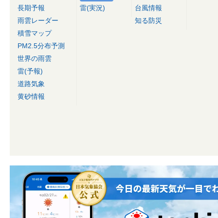
長期予報
雷(実況)
台風情報
雨雲レーダー
知る防災
積雪マップ
PM2.5分布予測
世界の雨雲
雷(予報)
道路気象
黄砂情報