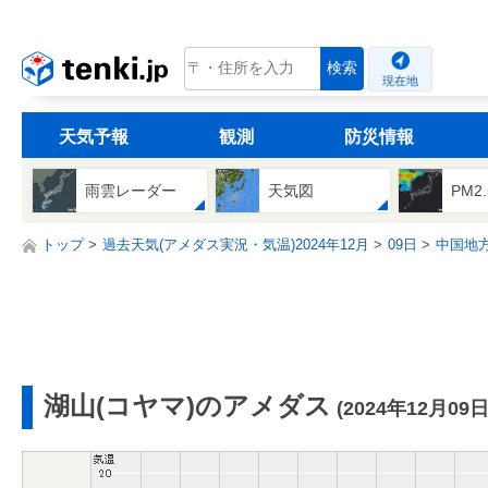
tenki.jp
検索
現在地
天気予報
観測
防災情報
雨雲レーダー
天気図
PM2
トップ
過去天気(アメダス実況・気温)2024年12月
09日
中国地
湖山(コヤマ)のアメダス
(2024年12月09日