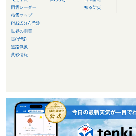
雨雲レーダー
知る防災
積雪マップ
PM2.5分布予測
世界の雨雲
雷(予報)
道路気象
黄砂情報