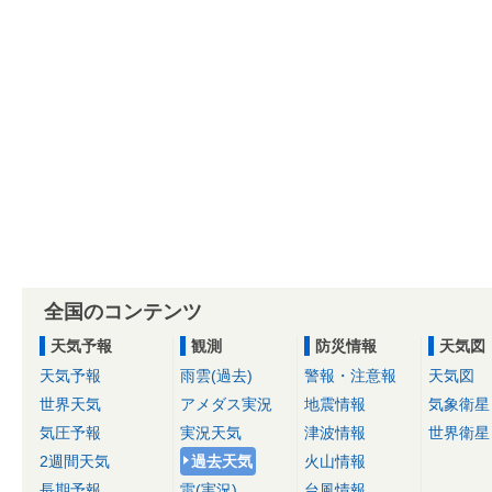
全国のコンテンツ
天気予報
観測
防災情報
天気図
天気予報
雨雲(過去)
警報・注意報
天気図
世界天気
アメダス実況
地震情報
気象衛星
気圧予報
実況天気
津波情報
世界衛星
2週間天気
過去天気
火山情報
長期予報
雷(実況)
台風情報