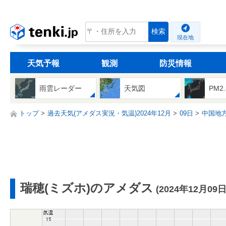
tenki.jp
検索
現在地
天気予報
観測
防災情報
雨雲レーダー
天気図
PM2
トップ
過去天気(アメダス実況・気温)2024年12月
09日
中国地
瑞穂(ミズホ)のアメダス
(2024年12月09日