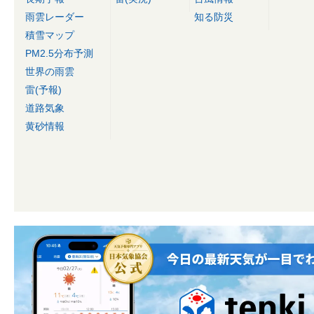
雨雲レーダー
知る防災
積雪マップ
PM2.5分布予測
世界の雨雲
雷(予報)
道路気象
黄砂情報