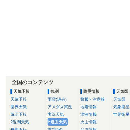
全国のコンテンツ
天気予報
観測
防災情報
天気図
天気予報
雨雲(過去)
警報・注意報
天気図
世界天気
アメダス実況
地震情報
気象衛星
気圧予報
実況天気
津波情報
世界衛星
2週間天気
過去天気
火山情報
長期予報
雷(実況)
台風情報