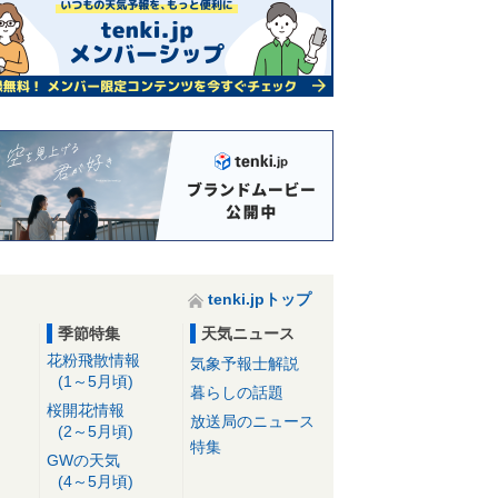
は一段と強い寒気が南下 雪道の運
転 注意点は
09日06:51
9日 日本海側の雪や雨は午前が中
心 居座る寒気 日中も寒さが続く
09日05:37
tenki.jpトップ
季節特集
天気ニュース
花粉飛散情報
気象予報士解説
(1～5月頃)
暮らしの話題
桜開花情報
放送局のニュース
(2～5月頃)
特集
GWの天気
(4～5月頃)