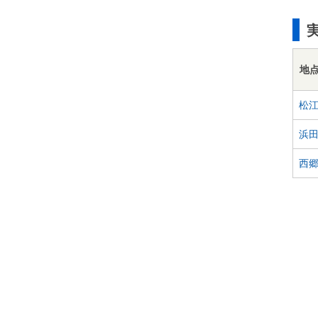
地
松
浜
西