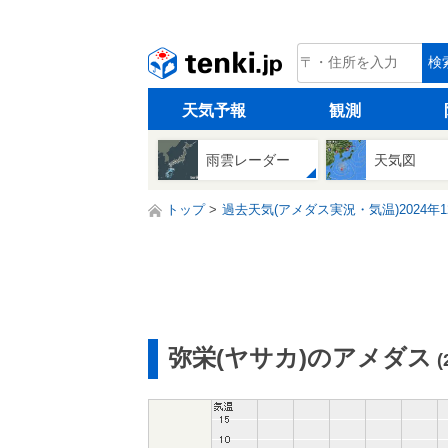
tenki.jp
検
天気予報
観測
雨雲レーダー
天気図
トップ
過去天気(アメダス実況・気温)2024年1
弥栄(ヤサカ)のアメダス