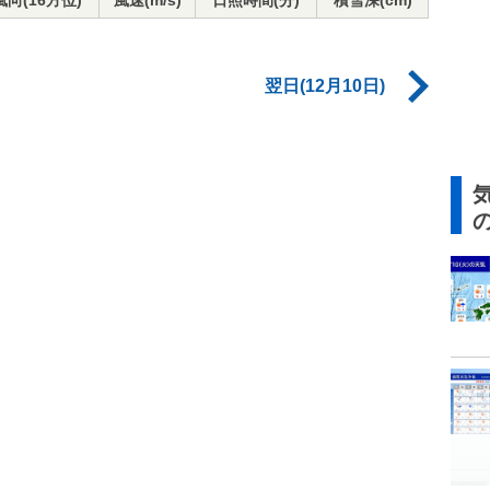
風向(16方位)
風速(m/s)
日照時間(分)
積雪深(cm)
翌日(12月10日)