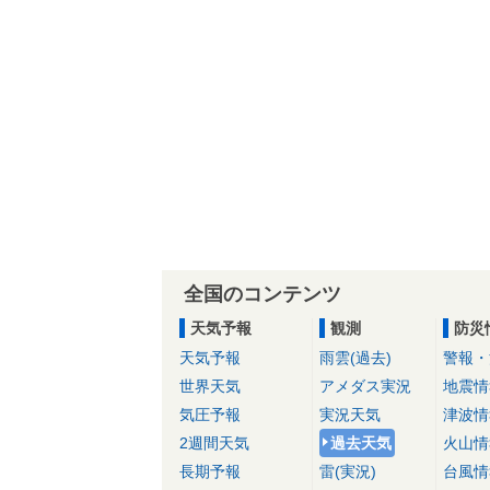
全国のコンテンツ
天気予報
観測
防災
天気予報
雨雲(過去)
警報・
世界天気
アメダス実況
地震情
気圧予報
実況天気
津波情
2週間天気
過去天気
火山情
長期予報
雷(実況)
台風情