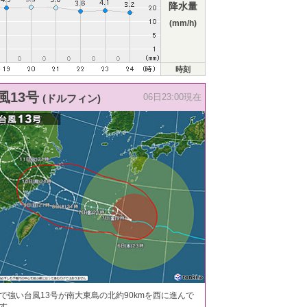
降水量
(mm/h)
時刻
風13号
(ドルフィン)
06日23:00現在
で強い台風13号が南大東島の北約90kmを西に進んで
す