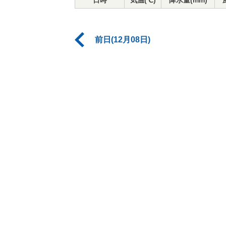
日時
気温(℃)
降水量(mm)
前日(12月08日)