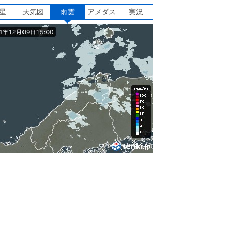
星
天気図
雨雲
アメダス
実況