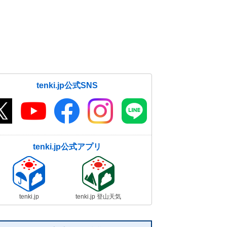
09日11:49
明日10日以降は真冬の寒さに 近畿
地方の平地でも雨から雪へ 早めに
車の冬装備を
09日10:56
朝の冷え込み強まる 東京で平年よ
tenki.jp公式SNS
り早く初霜と初氷を観測 宮崎や鹿
児島でも
09日09:28
寒い朝 冬日は今シーズン最多
500地点に迫る ヒートショックや
tenki.jp公式アプリ
水道の凍結に注意
09日08:56
東京で「初氷」「初霜」を観測 平
年より2週間ほど早く
tenki.jp
tenki.jp 登山天気
09日07:37
山沿いを中心に積雪急増 14日から