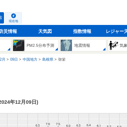
索
現在地
防災情報
天気図
指数情報
レジャー
PM2.5分布予測
地震情報
気
2月
09日
中国地方
島根県
弥栄
(2024年12月09日)