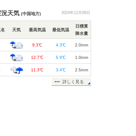
11日と14日に日本海側で大雪
JPCZ(日本海寒帯気団収束帯)の動向
実況天気
2024年12月09日
注意
(中国地方)
09日16:53
日積算
点名
天気
最高気温
最低気温
12日以降 全国的に厳しい寒さで
降水量
「真冬並み」も 急速に季節が進
江
9.3℃
4.3℃
2.0
mm
む 最大限の防寒を
09日15:14
田
12.7℃
5.9℃
1.0
mm
今日9日 積雪で北日本中心に道路に
郷
影響あり 11日から東～西日本に影
11.3℃
3.4℃
2.5
mm
響エリア拡大
詳しく見る
09日13:06
9日は名古屋で初霜観測 厳しい冷え
込み続く 週末は一段と強い寒気
東海2週間天気
09日12:50
14日頃からは日本海側で大雪のおそ
れ 全国的に寒さ厳しく 2週間天気