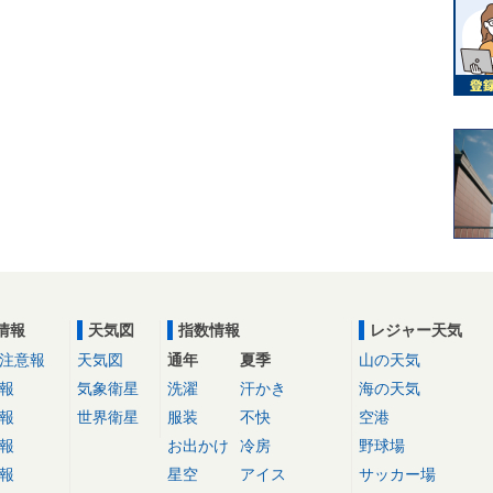
情報
天気図
指数情報
レジャー天気
注意報
天気図
通年
夏季
山の天気
報
気象衛星
洗濯
汗かき
海の天気
報
世界衛星
服装
不快
空港
報
お出かけ
冷房
野球場
報
星空
アイス
サッカー場