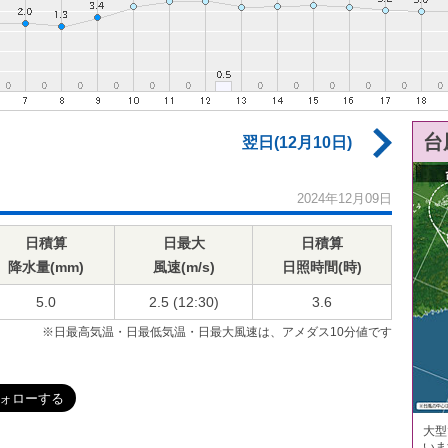
台
翌日(12月10日)
2024年12月09日
日積算
日最大
日積算
降水量(mm)
風速(m/s)
日照時間(時)
5.0
2.5 (12:30)
3.6
※日最高気温・日最低気温・日最大風速は、アメダス10分値です
大型
いま