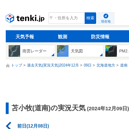
tenki.jp
検索
現在地
天気予報
観測
防災情報
雨雲レーダー
天気図
PM2
トップ
過去天気(実況天気)2024年12月
09日
北海道地方
道南
苫小牧(道南)の実況天気
(2024年12月09日)
前日(12月08日)