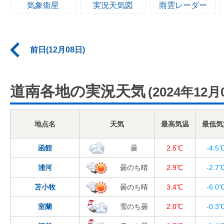
気象衛星
実況天気図
雨雲レーダー
前日(12月08日)
道南各地の実況天気
(2024年12月
地点名
天気
最高気温
最低気
函館
曇
2.5℃
-4.5
浦河
曇のち晴
2.9℃
-2.7
苫小牧
曇のち晴
3.4℃
-6.0
室蘭
雪のち曇
2.0℃
-0.3