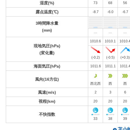
湿度(%)
73
68
56
露点温度(℃)
-8.7
-6.0
-6.7
3時間降水量
(mm)
---
---
---
1010.6
1010.1
1010.
現地気圧(hPa)
(変化量)
(-0.2)
(-0.5)
(+0.3)
海面気圧(hPa)
1011.6
1011.1
1011.
風向(16方位)
西北西
西
西
風速(m/s)
2
3
6
視程(km)
20
20
20
不快指数
33
38
39
苫小牧