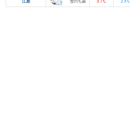
江差
雪のち曇
3.7℃
2.4