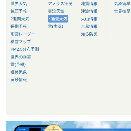
世界天気
アメダス実況
地震情報
気象衛星
気圧予報
実況天気
津波情報
世界衛星
2週間天気
過去天気
火山情報
長期予報
雷(実況)
台風情報
雨雲レーダー
知る防災
積雪マップ
PM2.5分布予測
世界の雨雲
雷(予報)
道路気象
黄砂情報