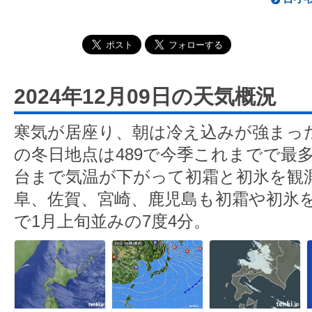
2024年12月09日の天気概況
寒気が居座り、朝は冷え込みが強まっ
の冬日地点は489で今季これまでで最
台まで気温が下がって初霜と初氷を観
阜、佐賀、宮崎、鹿児島も初霜や初氷
で1月上旬並みの7度4分。