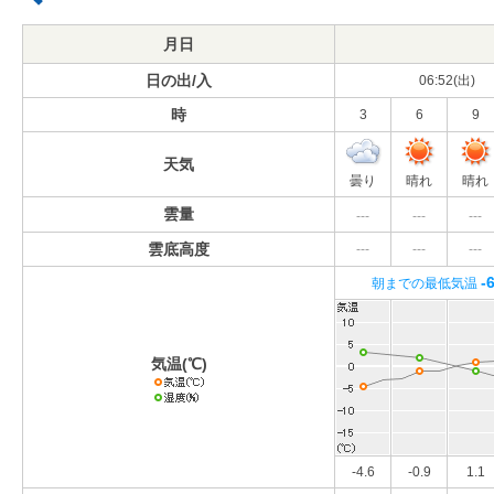
月日
日の出/入
06:52(出)
時
3
6
9
天気
曇り
晴れ
晴れ
雲量
---
---
---
雲底高度
---
---
---
-
朝までの最低気温
気温(℃)
-4.6
-0.9
1.1