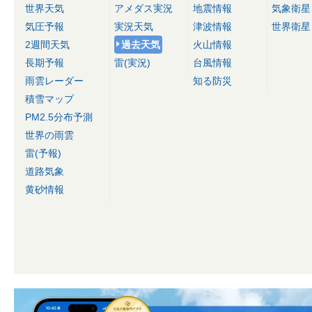
世界天気
アメダス実況
地震情報
気象衛星
気圧予報
実況天気
津波情報
世界衛星
2週間天気
過去天気
火山情報
長期予報
雷(実況)
台風情報
雨雲レーダー
知る防災
積雪マップ
PM2.5分布予測
世界の雨雲
雷(予報)
道路気象
黄砂情報