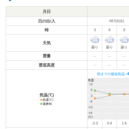
月日
日の出/入
06:52(出)
時
3
6
9
天気
曇り
曇り
曇り
雲量
---
---
---
雲底高度
---
---
---
-
朝までの最低気温
気温(℃)
-2.3
0.4
1.6