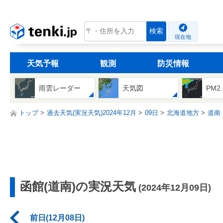
tenki.jp
検索
現在地
天気予報
観測
防災情報
雨雲レーダー
天気図
PM2
トップ
過去天気(実況天気)2024年12月
09日
北海道地方
道南
函館(道南)の実況天気
(2024年12月09日)
前日(12月08日)