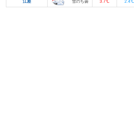
江差
雪のち曇
3.7℃
2.4