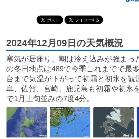
2024年12月09日の天気概況
寒気が居座り、朝は冷え込みが強まっ
の冬日地点は489で今季これまでで最
台まで気温が下がって初霜と初氷を観
阜、佐賀、宮崎、鹿児島も初霜や初氷
で1月上旬並みの7度4分。