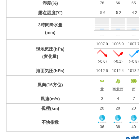
湿度(%)
78
66
65
露点温度(℃)
-5.6
-5.2
-4.2
3時間降水量
(mm)
---
---
---
1007.0
1006.9
1007.
現地気圧(hPa)
(変化量)
(-0.6)
(-0.1)
(+0.8)
海面気圧(hPa)
1012.6
1012.4
1013.
風向(16方位)
北
西北西
西
風速(m/s)
2
4
7
視程(km)
20
20
20
不快指数
36
38
40
函館